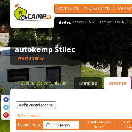
KEMPY v ČR
Tipy na VÝLETY
KONTAK
hledej:
Kempy ČESKO
Kempy SLOVENSKO
autokemp Štilec
WWW stránky
<<
Zpět na výsledky hledání
Camping
Recenze
Vložit vlastní recenzi
Seřadit podle
Areál - celkový
Camp
Datum
Foto
dojem
pev