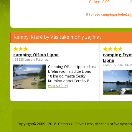
Celkem
0,00
U tohoto campingu bohužel j
Kempy, které by Vás také mohly zajímat
camping Olšina Lipno
camping Fry
, 38223 Černá v Pošumaví
Lipno
Frymburk 184, 3827
Camping Olšina Lipno leží na
břehu vodní nádrže Lipno,
18 km od města Český
Krumlov v obci Černá v P...
web stránky
Copyright© 2009 - 2018 Camp.cz - Pavel Hess, všechna práva vyhraz