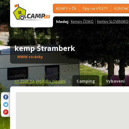
KEMPY v ČR
Tipy na VÝLETY
KONTAK
hledej:
Kempy ČESKO
Kempy SLOVENSKO
kemp Štramberk
WWW stránky
<<
Zpět na výsledky hledání
Camping
Vybavení