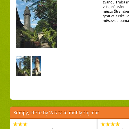
zvanou Trůba (
vstupní bránou 
město Štramberk
typu valašské li
městskou památ
Kempy, které by Vás také mohly zajímat