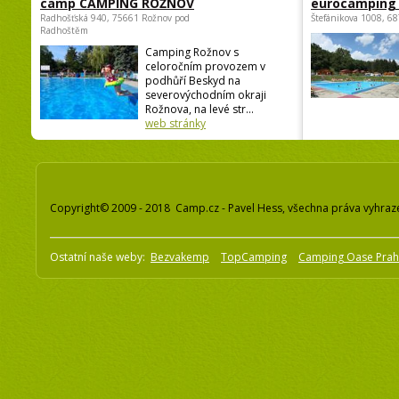
camp CAMPING ROŽNOV
eurocamping 
Radhošťská 940, 75661 Rožnov pod
Štefánikova 1008, 68
Radhoštěm
Camping Rožnov s
celoročním provozem v
podhůří Beskyd na
severovýchodním okraji
Rožnova, na levé str...
web stránky
Copyright© 2009 - 2018 Camp.cz - Pavel Hess, všechna práva vyhraz
Ostatní naše weby:
Bezvakemp
TopCamping
Camping Oase Pra