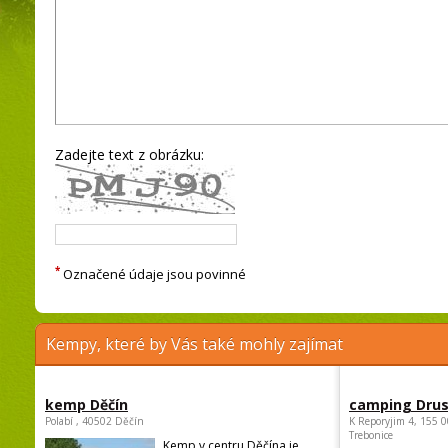
Zadejte text z obrázku:
*
Označené údaje jsou povinné
Kempy, které by Vás také mohly zajímat
kemp Děčín
camping Dru
Polabí , 40502 Děčín
K Reporyjim 4, 155 0
Trebonice
Kemp v centru Děčína je