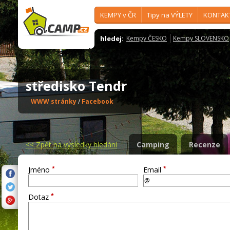
KEMPY v ČR
Tipy na VÝLETY
KONTAK
hledej:
Kempy ČESKO
Kempy SLOVENSKO
středisko Tendr
WWW stránky
/
Facebook
<<
Zpět na výsledky hledání
Camping
Recenze
*
*
Jméno
Email
*
Dotaz