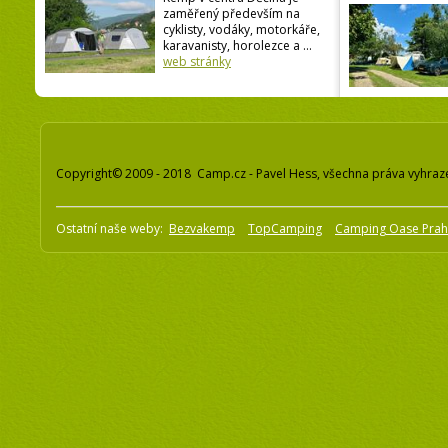
zaměřený především na
cyklisty, vodáky, motorkáře,
karavanisty, horolezce a ...
web stránky
Copyright© 2009 - 2018 Camp.cz - Pavel Hess, všechna práva vyhraz
Ostatní naše weby:
Bezvakemp
TopCamping
Camping Oase Pra