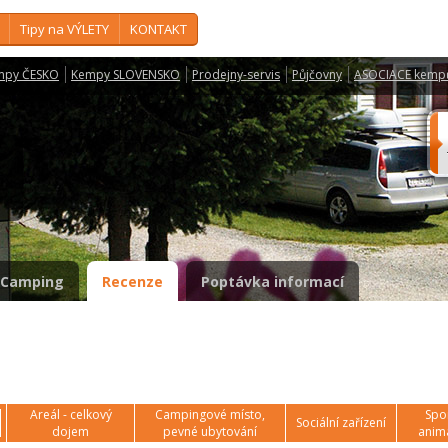
Tipy na VÝLETY
KONTAKT
mpy ČESKO
Kempy SLOVENSKO
Prodejny-servis
Půjčovny
ASOCIACE kemp
Camping
Recenze
Poptávka informací
Areál - celkový
Campingové místo,
Spor
Sociální zařízení
dojem
pevné ubytování
anim