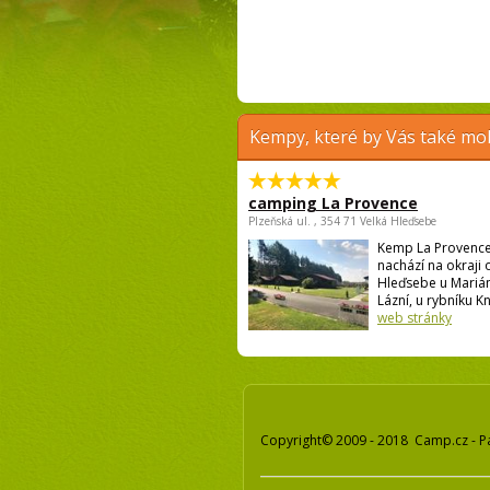
Kempy, které by Vás také moh
camping La Provence
Plzeňská ul. , 354 71 Velká Hleďsebe
Kemp La Provence
nachází na okraji 
Hleďsebe u Mariá
Lázní, u rybníku Kní
web stránky
Copyright© 2009 - 2018 Camp.cz - P