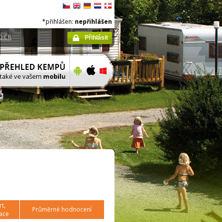
*přihlášen:
nepřihlášen
ů ČR
Přihlásit
t,
Průměrné hodnocení
ace