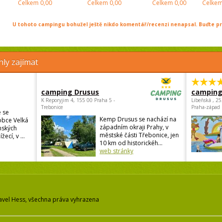
Celkem
0,00
Celkem
0,00
Celkem
0,00
Celke
U tohoto campingu bohužel ještě nikdo komentář/recenzi nenapsal. Buďte prv
ly zajímat
camping Drusus
camping
K Reporyjim 4, 155 00 Praha 5 -
Libeňská , 2
Trebonice
Praha-západ
 se
Kemp Drusus se nachází na
obce Velká
západním okraji Prahy, v
nských
městské části Třebonice, jen
žecí, v ...
10 km od historickéh...
web stránky
avel Hess, všechna práva vyhrazena