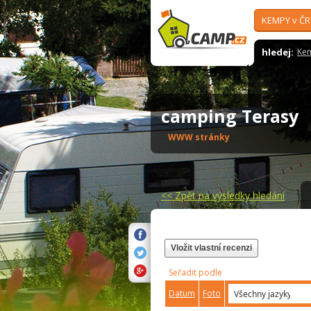
KEMPY v ČR
hledej:
Ke
camping Terasy
WWW stránky
<<
Zpět na výsledky hledání
Vložit vlastní recenzi
Seřadit podle
Datum
Foto