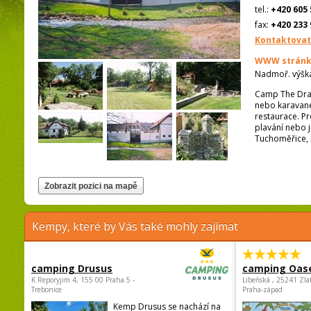
tel.:
+420 605 
fax:
+420 233 
Kontaktovat
WWW stránk
Nadmoř. výšk
Camp The Drago
nebo karavanec
restaurace. Pr
plavání nebo j
Tuchoměřice, 
Kempy, které by Vás také mohly zajímat
camping Drusus
camping Oas
K Reporyjim 4, 155 00 Praha 5 -
Libeňská , 25241 Zla
Trebonice
Praha-západ
Kemp Drusus se nachází na