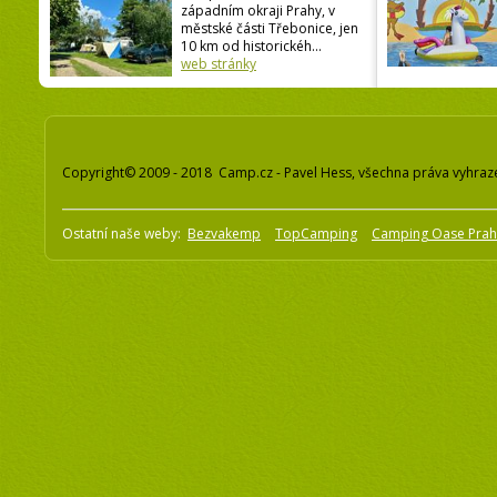
západním okraji Prahy, v
městské části Třebonice, jen
10 km od historickéh...
web stránky
Copyright© 2009 - 2018 Camp.cz - Pavel Hess, všechna práva vyhraz
Ostatní naše weby:
Bezvakemp
TopCamping
Camping Oase Pra