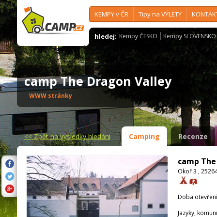
KEMPY v ČR
Tipy na VÝLETY
KONTAK
hledej:
Kempy ČESKO
Kempy SLOVENSKO
camp The Dragon Valley
WWW stránky
<<
Zpět na výsledky hledání
Camping
Recenze
camp The 
Okoř 3 , 25264
Doba otevření
Jazyky, komun