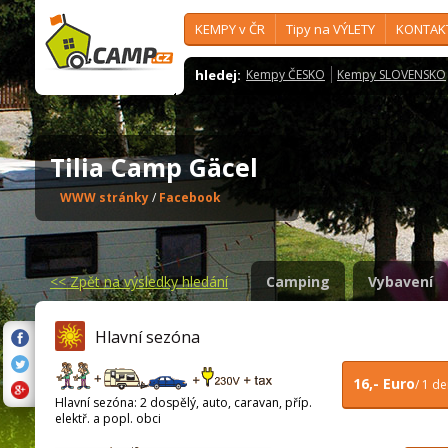
KEMPY v ČR
Tipy na VÝLETY
KONTAK
hledej:
Kempy ČESKO
Kempy SLOVENSKO
Tilia Camp Gäcel
WWW stránky
/
Facebook
<<
Zpět na výsledky hledání
Camping
Vybavení
Hlavní sezóna
16,- Euro
/ 1 d
Hlavní sezóna: 2 dospělý, auto, caravan, příp.
elektř. a popl. obci