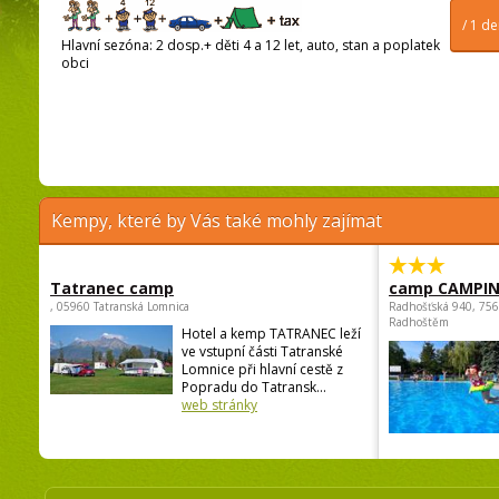
/ 1 d
Hlavní sezóna: 2 dosp.+ děti 4 a 12 let, auto, stan a poplatek
obci
Kempy, které by Vás také mohly zajímat
Tatranec camp
camp CAMPI
, 05960 Tatranská Lomnica
Radhošťská 940, 75
Radhoštěm
Hotel a kemp TATRANEC leží
ve vstupní části Tatranské
Lomnice při hlavní cestě z
Popradu do Tatransk...
web stránky