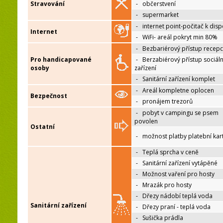
Stravování
-
občerstvení
-
supermarket
-
internet point-počitač k disp
Internet
-
WiFi- areál pokryt min 80%
-
Bezbariérový přístup recep
Pro handicapované
-
Berzabiérový přístup sociáln
osoby
zařízení
-
Sanitární zařízení komplet
-
Areál kompletne oplocen
Bezpečnost
-
pronájem trezorů
-
pobyt v campingu se psem
povolen
Ostatní
-
možnost platby platební kar
-
Teplá sprcha v ceně
-
Sanitární zařízení vytápěné
-
Možnost vaření pro hosty
-
Mrazák pro hosty
-
Dřezy nádobí teplá voda
Sanitární zařízení
-
Dřezy praní - teplá voda
-
Sušička prádla