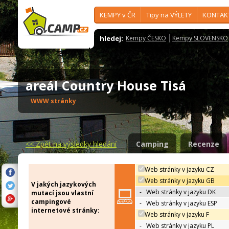
KEMPY v ČR
Tipy na VÝLETY
KONTAK
hledej:
Kempy ČESKO
Kempy SLOVENSKO
areál Country House Tisá
WWW stránky
<<
Zpět na výsledky hledání
Camping
Recenze
Web stránky v jazyku CZ
Web stránky v jazyku GB
V jakých jazykových
-
Web stránky v jazyku DK
mutací jsou vlastní
campingové
-
Web stránky v jazyku ESP
internetové stránky:
Web stránky v jazyku F
-
Web stránky v jazyku PL