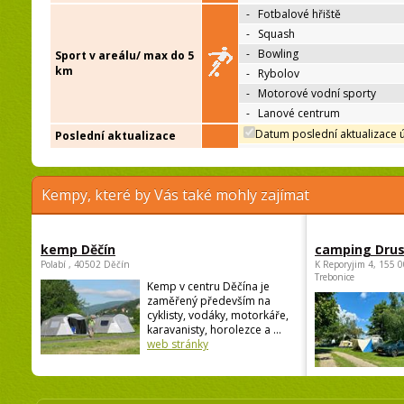
-
Fotbalové hřiště
-
Squash
-
Bowling
Sport v areálu/ max do 5
km
-
Rybolov
-
Motorové vodní sporty
-
Lanové centrum
Datum poslední aktualizace 
Poslední aktualizace
Kempy, které by Vás také mohly zajímat
kemp Děčín
camping Dru
Polabí , 40502 Děčín
K Reporyjim 4, 155 0
Trebonice
Kemp v centru Děčína je
zaměřený především na
cyklisty, vodáky, motorkáře,
karavanisty, horolezce a ...
web stránky