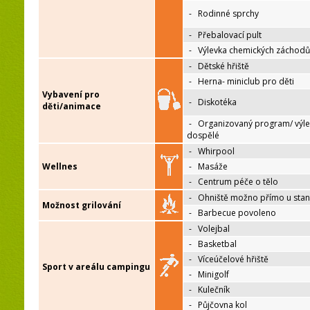
-
Rodinné sprchy
-
Přebalovací pult
-
Výlevka chemických záchodů
-
Dětské hřiště
-
Herna- miniclub pro děti
Vybavení pro
-
Diskotéka
děti/animace
-
Organizovaný program/ výle
dospělé
-
Whirpool
Wellnes
-
Masáže
-
Centrum péče o tělo
-
Ohniště možno přímo u sta
Možnost grilování
-
Barbecue povoleno
-
Volejbal
-
Basketbal
-
Víceúčelové hřiště
Sport v areálu campingu
-
Minigolf
-
Kulečník
-
Půjčovna kol