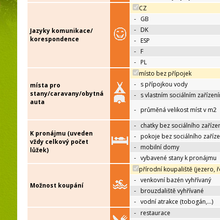
CZ
-
GB
-
DK
Jazyky komunikace/
korespondence
-
ESP
-
F
-
PL
místo bez přípojek
-
s přípojkou vody
místa pro
stany/caravany/obytná
-
s vlastním sociálním zařízen
auta
-
průměná velikost míst v m2
-
chatky bez sociálního zaříze
K pronájmu (uveden
-
pokoje bez sociálního zaříze
vždy celkový počet
-
mobilní domy
lůžek)
-
vybavené stany k pronájmu
přírodní koupaliště (jezero, ř
-
venkovní bazén vyhřívaný
Možnost koupání
-
brouzdaliště vyhřívané
-
vodní atrakce (tobogán,…)
-
restaurace