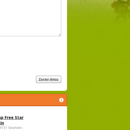
p Free Star
ín
693 01 Strachotín