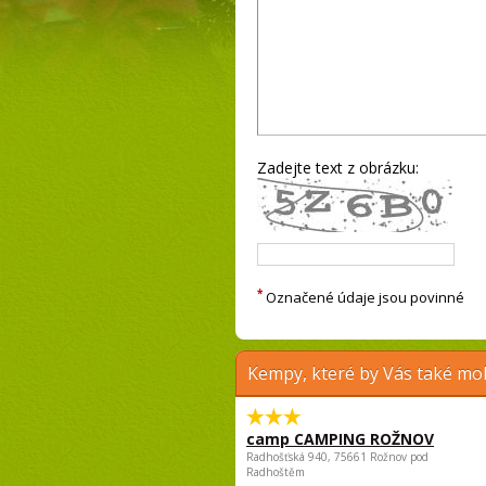
Zadejte text z obrázku:
*
Označené údaje jsou povinné
Kempy, které by Vás také moh
camp CAMPING ROŽNOV
Radhošťská 940, 75661 Rožnov pod
Radhoštěm