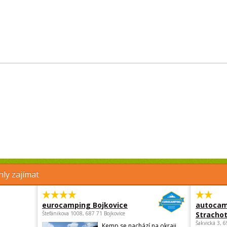
ly zajímat
eurocamping Bojkovice
autocam
Štefánikova 1008, 687 71 Bojkovice
Strachot
Šakvická 3, 
Kemp se nachází na okraji