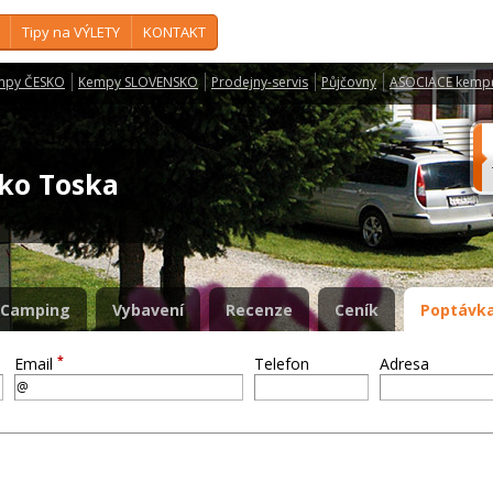
Tipy na VÝLETY
KONTAKT
mpy ČESKO
Kempy SLOVENSKO
Prodejny-servis
Půjčovny
ASOCIACE kemp
isko Toska
Camping
Vybavení
Recenze
Ceník
Poptávka
*
Email
Telefon
Adresa