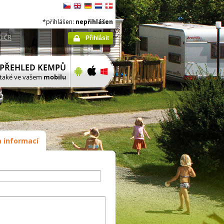
*přihlášen:
nepřihlášen
ů ČR
Přihlásit
 informací