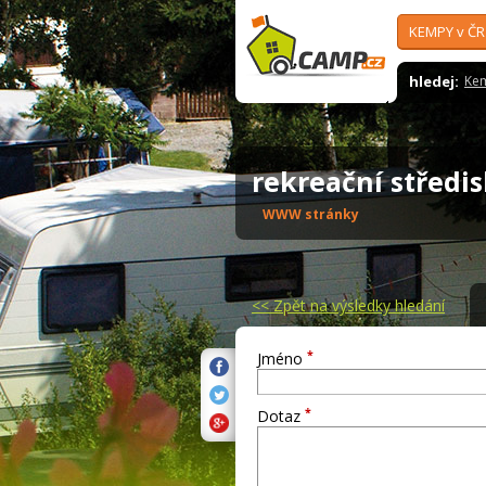
KEMPY v ČR
hledej:
Ke
rekreační střed
WWW stránky
<<
Zpět na výsledky hledání
*
Jméno
*
Dotaz