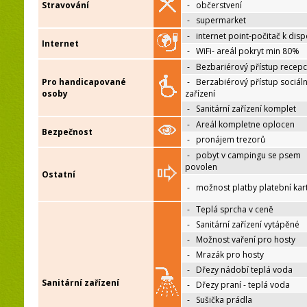
Stravování
-
občerstvení
-
supermarket
-
internet point-počitač k disp
Internet
-
WiFi- areál pokryt min 80%
-
Bezbariérový přístup recep
Pro handicapované
-
Berzabiérový přístup sociáln
osoby
zařízení
-
Sanitární zařízení komplet
-
Areál kompletne oplocen
Bezpečnost
-
pronájem trezorů
-
pobyt v campingu se psem
povolen
Ostatní
-
možnost platby platební kar
-
Teplá sprcha v ceně
-
Sanitární zařízení vytápěné
-
Možnost vaření pro hosty
-
Mrazák pro hosty
-
Dřezy nádobí teplá voda
Sanitární zařízení
-
Dřezy praní - teplá voda
-
Sušička prádla