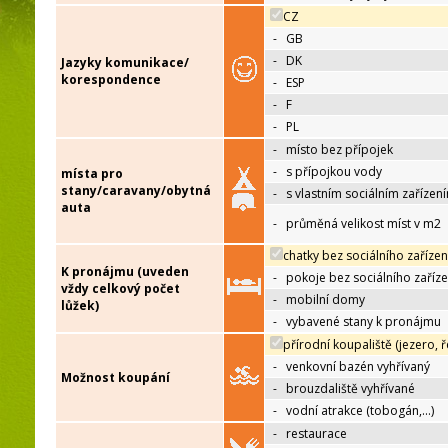
CZ
-
GB
-
DK
Jazyky komunikace/
korespondence
-
ESP
-
F
-
PL
-
místo bez přípojek
-
s přípojkou vody
místa pro
stany/caravany/obytná
-
s vlastním sociálním zařízen
auta
-
průměná velikost míst v m2
chatky bez sociálního zařízen
K pronájmu (uveden
-
pokoje bez sociálního zaříze
vždy celkový počet
-
mobilní domy
lůžek)
-
vybavené stany k pronájmu
přírodní koupaliště (jezero, ř
-
venkovní bazén vyhřívaný
Možnost koupání
-
brouzdaliště vyhřívané
-
vodní atrakce (tobogán,…)
-
restaurace