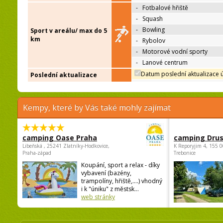
-
Fotbalové hřiště
-
Squash
-
Bowling
Sport v areálu/ max do 5
km
-
Rybolov
-
Motorové vodní sporty
-
Lanové centrum
Datum poslední aktualizace 
Poslední aktualizace
Kempy, které by Vás také mohly zajímat
camping Oase Praha
camping Dru
Libeňská , 25241 Zlatníky-Hodkovice,
K Reporyjim 4, 155 0
Praha-západ
Trebonice
Koupání, sport a relax - díky
vybavení (bazény,
trampolíny, hřiště,....) vhodný
i k "úniku" z městsk...
web stránky