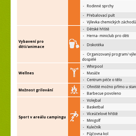
-
Rodinné sprchy
-
Přebalovací pult
-
Výlevka chemických záchodů
-
Dětské hřiště
-
Herna- miniclub pro děti
Vybavení pro
-
Diskotéka
děti/animace
-
Organizovaný program/ výle
dospělé
-
Whirpool
Wellnes
-
Masáže
-
Centrum péče o tělo
-
Ohniště možno přímo u sta
Možnost grilování
-
Barbecue povoleno
-
Volejbal
-
Basketbal
-
Víceúčelové hřiště
Sport v areálu campingu
-
Minigolf
-
Kulečník
-
Půjčovna kol