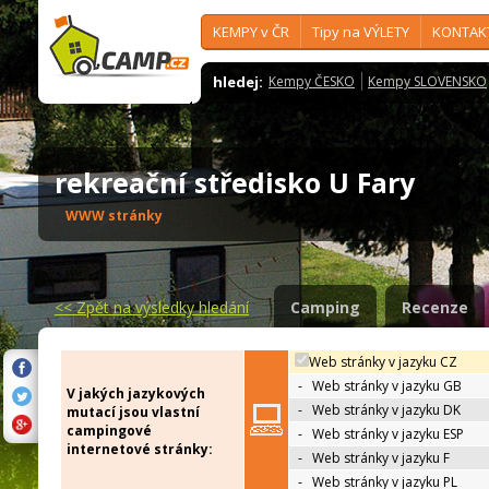
KEMPY v ČR
Tipy na VÝLETY
KONTAK
hledej:
Kempy ČESKO
Kempy SLOVENSKO
rekreační středisko U Fary
WWW stránky
<<
Zpět na výsledky hledání
Camping
Recenze
Web stránky v jazyku CZ
-
Web stránky v jazyku GB
V jakých jazykových
-
Web stránky v jazyku DK
mutací jsou vlastní
campingové
-
Web stránky v jazyku ESP
internetové stránky:
-
Web stránky v jazyku F
-
Web stránky v jazyku PL