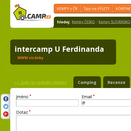
KEMPY v ČR
Tipy na VÝLETY
KONTAK
hledej:
Kempy ČESKO
Kempy SLOVENSKO
intercamp U Ferdinanda
WWW stránky
<<
Zpět na výsledky hledání
Camping
Recenze
*
*
Jméno
Email
*
Dotaz