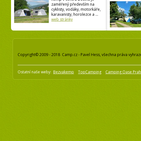
zaměřený především na
cyklisty, vodáky, motorkáře,
karavanisty, horolezce a ...
web stránky
Copyright© 2009 - 2018 Camp.cz - Pavel Hess, všechna práva vyhraz
Ostatní naše weby:
Bezvakemp
TopCamping
Camping Oase Pra