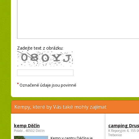
Zadejte text z obrázku:
*
Označené údaje jsou povinné
Kempy, které by Vás také mohly zajímat
kemp Děčín
camping Dru
Polabí , 40502 Děčín
K Reporyjim 4, 155 0
Trebonice
Kemp v centru Děčína je