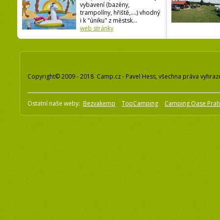
vybavení (bazény,
trampolíny, hřiště,....) vhodný
i k "úniku" z městsk...
web stránky
Copyright© 2009 - 2018 Camp.cz - Pavel Hess, všechna práva vyhraz
Ostatní naše weby:
Bezvakemp
TopCamping
Camping Oase Pra