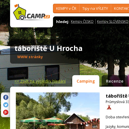
KEMPY v ČR
Tipy na VÝLETY
KONTAK
hledej:
Kempy ČESKO
Kempy SLOVENSKO
tábořiště U Hrocha
WWW stránky
<<
Zpět na výsledky hledání
Camping
Recenze
tábořiště
Průmyslová 33
Doba otevření
Jazyky, komun