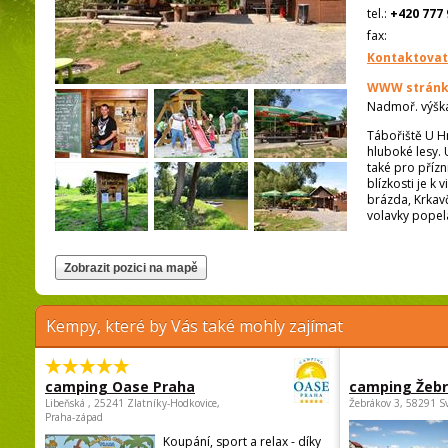
tel.:
+420 777 
fax:
Kontaktovat
WWW stránk
Nadmoř. výšk
Tábořiště U Hr
hluboké lesy. 
také pro přízn
blízkosti je k
brázda, Krkavč
volavky popel
Kempy, které by Vás také mohly zajímat
camping Oase Praha
camping Žeb
Libeňská , 25241 Zlatníky-Hodkovice,
Žebrákov 3, 58291 S
Praha-západ
Koupání, sport a relax - díky