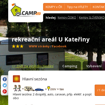
KEMPY v ČR
Tipy na VÝLETY
KONTAK
hledej:
Kempy ČESKO
Kempy SLOVENSKO
rekreační areál U Kateřiny
WWW stránky
/
Facebook
<<
Zpět na výsledky hledání
Camping
Vybavení
Hlavní sezóna
/ 1 d
Hlavní sezóna: 2 dospělý, auto, caravan, příp. elektř. a popl.
obci