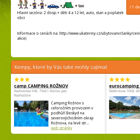
/ 1 d
Hlavní sezóna: 2 dosp.+ děti 4 a 12 let, auto, stan a poplatek
obci
Informace o cenách na: http://www.ukateriny.cz/ubytovani/clanky/cenik/
akce)
Kempy, které by Vás také mohly zajímat
camp CAMPING ROŽNOV
eurocamping 
Radhošťská 940, 75661 Rožnov pod
Štefánikova 1008, 68
Radhoštěm
Camping Rožnov s
celoročním provozem v
podhůří Beskyd na
severovýchodním okraji
Rožnova, na levé str...
web stránky