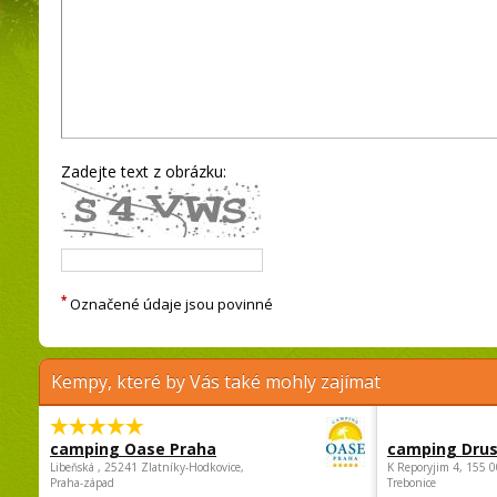
Zadejte text z obrázku:
*
Označené údaje jsou povinné
Kempy, které by Vás také mohly zajímat
camping Oase Praha
camping Dru
Libeňská , 25241 Zlatníky-Hodkovice,
K Reporyjim 4, 155 0
Praha-západ
Trebonice