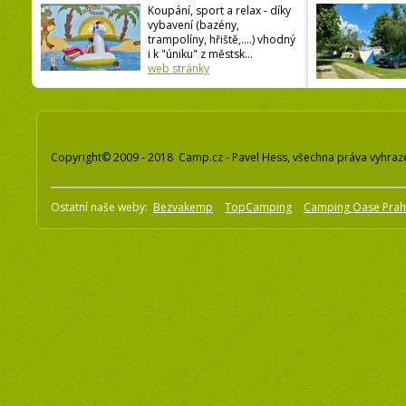
Koupání, sport a relax - díky
vybavení (bazény,
trampolíny, hřiště,....) vhodný
i k "úniku" z městsk...
web stránky
Copyright© 2009 - 2018 Camp.cz - Pavel Hess, všechna práva vyhraz
Ostatní naše weby:
Bezvakemp
TopCamping
Camping Oase Pra