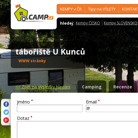
KEMPY v ČR
Tipy na VÝLETY
KONTAK
hledej:
Kempy ČESKO
Kempy SLOVENSKO
tábořiště U Kunců
WWW stránky
<<
Zpět na výsledky hledání
Camping
Recenze
*
*
Jméno
Email
*
Dotaz