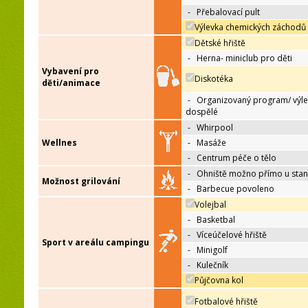
-
Přebalovací pult
Výlevka chemických záchodů
Dětské hřiště
-
Herna- miniclub pro děti
Vybavení pro
Diskotéka
děti/animace
-
Organizovaný program/ výle
dospělé
-
Whirpool
Wellnes
-
Masáže
-
Centrum péče o tělo
-
Ohniště možno přímo u sta
Možnost grilování
-
Barbecue povoleno
Volejbal
-
Basketbal
-
Víceúčelové hřiště
Sport v areálu campingu
-
Minigolf
-
Kulečník
Půjčovna kol
Fotbalové hřiště