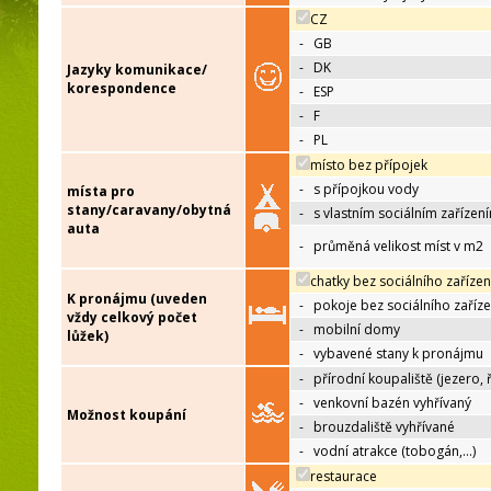
CZ
-
GB
-
DK
Jazyky komunikace/
korespondence
-
ESP
-
F
-
PL
místo bez přípojek
-
s přípojkou vody
místa pro
stany/caravany/obytná
-
s vlastním sociálním zařízen
auta
-
průměná velikost míst v m2
chatky bez sociálního zařízen
K pronájmu (uveden
-
pokoje bez sociálního zaříze
vždy celkový počet
-
mobilní domy
lůžek)
-
vybavené stany k pronájmu
-
přírodní koupaliště (jezero, 
-
venkovní bazén vyhřívaný
Možnost koupání
-
brouzdaliště vyhřívané
-
vodní atrakce (tobogán,…)
restaurace