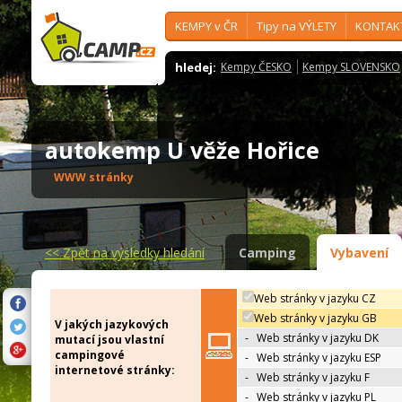
KEMPY v ČR
Tipy na VÝLETY
KONTAK
hledej:
Kempy ČESKO
Kempy SLOVENSKO
autokemp U věže Hořice
WWW stránky
<<
Zpět na výsledky hledání
Camping
Vybavení
Web stránky v jazyku CZ
Web stránky v jazyku GB
V jakých jazykových
-
Web stránky v jazyku DK
mutací jsou vlastní
campingové
-
Web stránky v jazyku ESP
internetové stránky:
-
Web stránky v jazyku F
-
Web stránky v jazyku PL