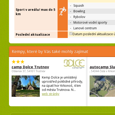
-
Squash
Sport v areálu/ max do 5
-
Bowling
km
-
Rybolov
-
Motorové vodní sporty
-
Lanové centrum
Datum poslední aktualizace 
Poslední aktualizace
Kempy, které by Vás také mohly zajímat
camp Dolce Trutnov
autocamp Sl
Oblanov 37, 54101 Trutnov
, 54344 Čistá v Krko
Kemp Dolce je umístěný
uprostřed poklidné přírody,
na úpatí hor Krkonoš, 4 km
od města Trutnova. N...
web stránky