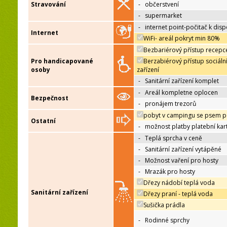
Stravování
-
občerstvení
-
supermarket
-
internet point-počitač k disp
Internet
WiFi- areál pokryt min 80%
Bezbariérový přístup recepc
Pro handicapované
Berzabiérový přístup sociáln
osoby
zařízení
-
Sanitární zařízení komplet
-
Areál kompletne oplocen
Bezpečnost
-
pronájem trezorů
pobyt v campingu se psem p
Ostatní
-
možnost platby platební kar
-
Teplá sprcha v ceně
-
Sanitární zařízení vytápěné
-
Možnost vaření pro hosty
-
Mrazák pro hosty
Dřezy nádobí teplá voda
Sanitární zařízení
Dřezy praní - teplá voda
Sušička prádla
-
Rodinné sprchy