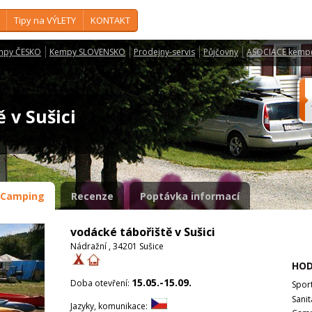
Tipy na VÝLETY
KONTAKT
mpy ČESKO
Kempy SLOVENSKO
Prodejny-servis
Půjčovny
ASOCIACE kemp
ě v Sušici
Camping
Recenze
Poptávka informací
vodácké tábořiště v Sušici
Nádražní , 34201 Sušice
HOD
15.05.-15.09.
Doba otevření:
Spor
Sanit
Jazyky, komunikace: