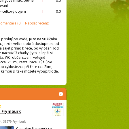
ingové místo/pevné
0,0
ování
l- celkový dojem
0,0
 komentáře
(0)
|
Napsat recenzi
připlují po vodě, je to na 90 říčním
. Je zde velice dobrá dostupnost od
zajet přímo k řece, po vyložení lodí
nachází 3 chatky (tyto je lepší si
oda, WC, občerstvení, veřejně
cca. 250m , restaurace u Šálů ve
po cyklostezce při řece cca 2km,
 kempu si také můžete vypůjčit lodě,
 Frymburk
4, 38279 Frymburk
Camping Frymburk se