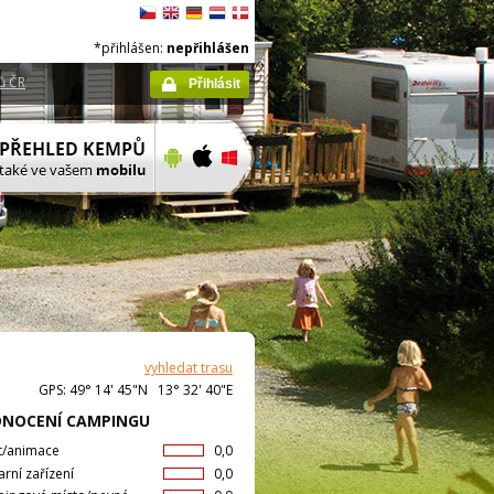
*přihlášen:
nepřihlášen
ů ČR
Přihlásit
vyhledat trasu
GPS: 49° 14' 45"N 13° 32' 40"E
NOCENÍ CAMPINGU
t/animace
0,0
arní zařízení
0,0