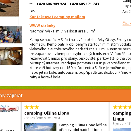
Camp
tel.:
+420 606 909 924
+420 605 171 743
ubyt
fax:
Areá
Kontaktovat camping mailem
Číst
WWW stránky
2
Nadmoř. výška:
m
/
Velikost areálu:
m
Kemp se nachází v Sušici na levém břehu řeky Otavy. Pro ty co 
kilometru. Kemp patří k oblíbeným startovním místům vodáků
vlakového a autobusového nadraží cca 100m. Autem se nechá 
lze zaparkovat v kempu na vyhrazených místech. V tábořišti se 
rezervovat ), místo pro stany, pískoviště, parkoviště, pitná v
přístupný internet. Prodejna potravin COOP je ve vzdálenosti 
které vaří hotovky cca.150m. Do centra Sušice je možné dojít 
nebo jet na kole, autobusem, popřípadě taxislužbou. Přímo v
rafty a horská kola
ly zajímat
camping Olšina Lipno
camping
, 38223 Černá v Pošumaví
Lipno
Frymburk 18
Camping Olšina Lipno leží na
břehu vodní nádrže Lipno,
přímo na