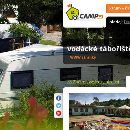
KEMPY v ČR
hledej:
Ke
vodácké tábořišt
WWW stránky
<<
Zpět na výsledky hledání