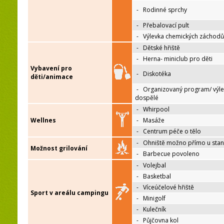
-
Rodinné sprchy
-
Přebalovací pult
-
Výlevka chemických záchodů
-
Dětské hřiště
-
Herna- miniclub pro děti
Vybavení pro
-
Diskotéka
děti/animace
-
Organizovaný program/ výle
dospělé
-
Whirpool
Wellnes
-
Masáže
-
Centrum péče o tělo
-
Ohniště možno přímo u sta
Možnost grilování
-
Barbecue povoleno
-
Volejbal
-
Basketbal
-
Víceúčelové hřiště
Sport v areálu campingu
-
Minigolf
-
Kulečník
-
Půjčovna kol