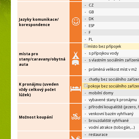
-
CZ
-
GB
-
DK
Jazyky komunikace/
korespondence
-
ESP
-
F
-
PL
místo bez přípojek
-
s přípojkou vody
místa pro
stany/caravany/obytná
-
s vlastním sociálním zařízen
auta
-
průměná velikost míst v m2
-
chatky bez sociálního zaříze
K pronájmu (uveden
pokoje bez sociálního zaříze
vždy celkový počet
-
mobilní domy
lůžek)
-
vybavené stany k pronájmu
-
přírodní koupaliště (jezero, 
-
venkovní bazén vyhřívaný
Možnost koupání
-
brouzdaliště vyhřívané
-
vodní atrakce (tobogán,…)
-
restaurace