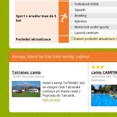
-
Fotbalové hřiště
-
Squash
-
Bowling
Sport v areálu/ max do 5
km
-
Rybolov
-
Motorové vodní sporty
-
Lanové centrum
Datum poslední aktualizace 
Poslední aktualizace
Kempy, které by Vás také mohly zajímat
Tatranec camp
camp CAMPI
, 05960 Tatranská Lomnica
Radhošťská 940, 75
Radhoštěm
Hotel a kemp TATRANEC leží
ve vstupní části Tatranské
Lomnice při hlavní cestě z
Popradu do Tatransk...
web stránky