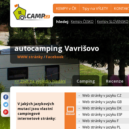
KEMPY v ČR
Tipy na VÝLETY
KONTAK
hledej:
Kempy ČESKO
Kempy SLOVENSKO
autocamping Vavrišovo
WWW stránky
/
Facebook
<<
Zpět na výsledky hledání
Camping
Recenze
-
Web stránky v jazyku CZ
-
Web stránky v jazyku GB
V jakých jazykových
-
Web stránky v jazyku DK
mutací jsou vlastní
campingové
-
Web stránky v jazyku ESP
internetové stránky:
-
Web stránky v jazyku F
-
Web stránky v jazyku PL