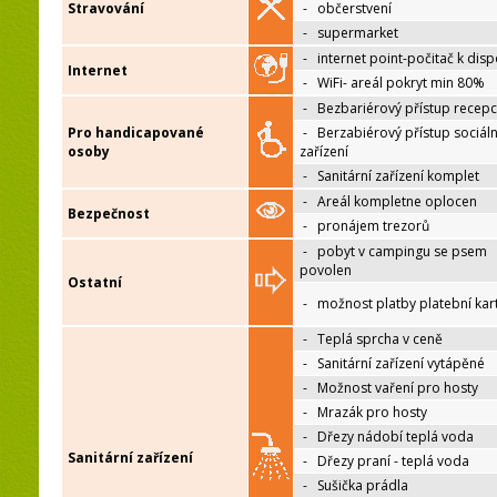
Stravování
-
občerstvení
-
supermarket
-
internet point-počitač k disp
Internet
-
WiFi- areál pokryt min 80%
-
Bezbariérový přístup recep
Pro handicapované
-
Berzabiérový přístup sociáln
osoby
zařízení
-
Sanitární zařízení komplet
-
Areál kompletne oplocen
Bezpečnost
-
pronájem trezorů
-
pobyt v campingu se psem
povolen
Ostatní
-
možnost platby platební kar
-
Teplá sprcha v ceně
-
Sanitární zařízení vytápěné
-
Možnost vaření pro hosty
-
Mrazák pro hosty
-
Dřezy nádobí teplá voda
Sanitární zařízení
-
Dřezy praní - teplá voda
-
Sušička prádla