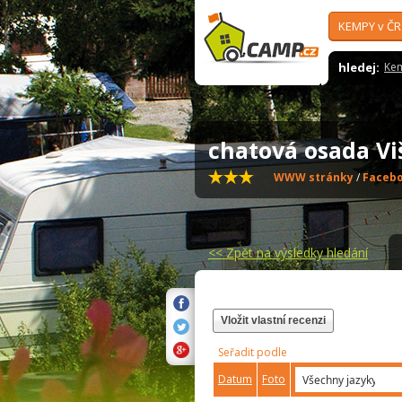
KEMPY v ČR
hledej:
Ke
chatová osada V
WWW stránky
/
Faceb
<<
Zpět na výsledky hledání
Vložit vlastní recenzi
Seřadit podle
Datum
Foto