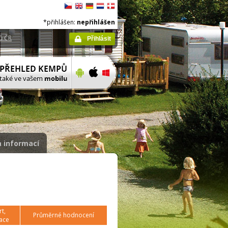
*přihlášen:
nepřihlášen
ů ČR
Přihlásit
 informací
t,
Průměrné hodnocení
ace