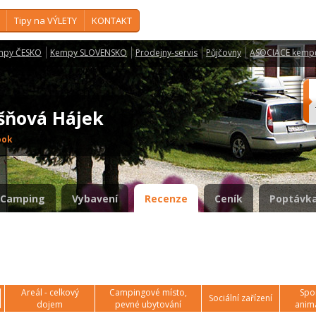
Tipy na VÝLETY
KONTAKT
mpy ČESKO
Kempy SLOVENSKO
Prodejny-servis
Půjčovny
ASOCIACE kemp
išňová Hájek
ook
Camping
Vybavení
Recenze
Ceník
Poptávka
Areál - celkový
Campingové místo,
Spor
Sociální zařízení
dojem
pevné ubytování
anim