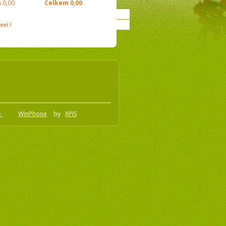
m
0,00
Celkem
0,00
ní !
o
WinPhone
by
XPIS