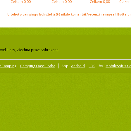
Celkem
0,00
Celkem
0,00
Celkem
0,00
Celke
U tohoto campingu bohužel ještě nikdo komentář/recenzi nenapsal. Buďte prv
avel Hess, všechna práva vyhrazena
pCamping
Camping Oase Praha
App:
Android
iOS
by
MobileSoft s.r.