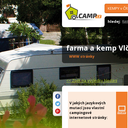
KEMPY v ČR
hledej:
Ke
farma a kemp Vl
WWW stránky
<<
Zpět na výsledky hledání
V jakých jazykových
mutací jsou vlastní
campingové
internetové stránky: