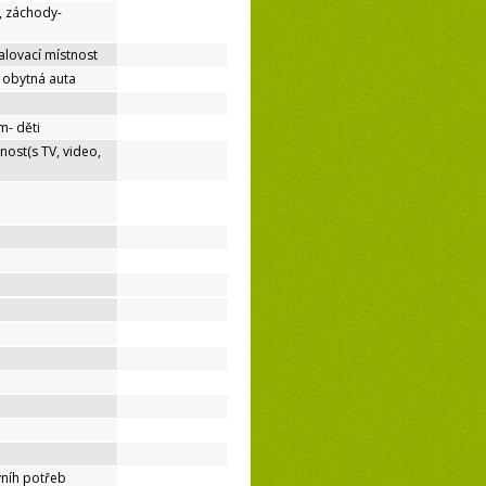
, záchody-
lovací místnost
o obytná auta
m- děti
nost(s TV, video,
níh potřeb