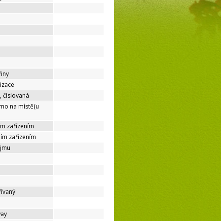
řiny
lizace
, číslovaná
ímo na místě(u
ím zařízením
ním zařízením
ájmu
řívaný
way