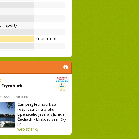
ní sporty
31.01.-01.01.
 Frymburk
4, 38279 Frymburk
Camping Frymburk se
rozprostírá na břehu
Lipenského jezera v Jižních
Čechách v blízkosti vesničky
Fr...
web stránky