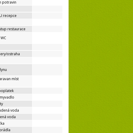
h potravin
 U recepce
stup restaurace
é WC
mery/ostraha
lynu
aravan míst
poplatek
umyvadlo
ty
tudená voda
dená voda
čka
prádla