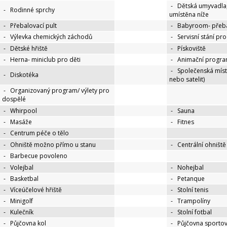
-
Dětská umyvadla
-
Rodinné sprchy
umístěna níže
-
Přebalovací pult
-
Babyroom- přeba
-
Výlevka chemických záchodů
-
Servisní stání pr
-
Dětské hřiště
-
Pískoviště
-
Herna- miniclub pro děti
-
Animační progra
-
Společenská míst
-
Diskotéka
nebo satelit)
-
Organizovaný program/ výlety pro
dospělé
-
Whirpool
-
Sauna
-
Masáže
-
Fitnes
-
Centrum péče o tělo
-
Ohniště možno přímo u stanu
-
Centrální ohniště
-
Barbecue povoleno
-
Volejbal
-
Nohejbal
-
Basketbal
-
Petanque
-
Víceúčelové hřiště
-
Stolní tenis
-
Minigolf
-
Trampolíny
-
Kulečník
-
Stolní fotbal
-
Půjčovna kol
-
Půjčovna sportov