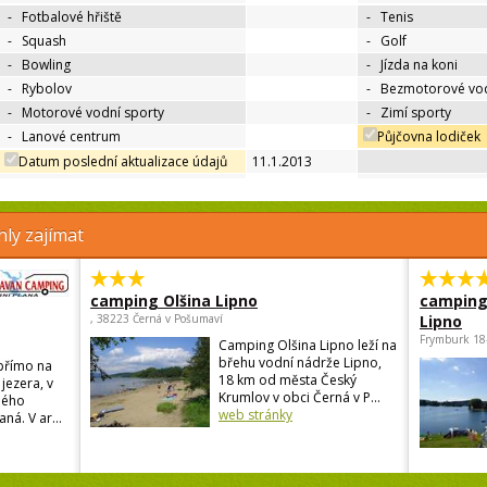
-
Fotbalové hřiště
-
Tenis
-
Squash
-
Golf
-
Bowling
-
Jízda na koni
-
Rybolov
-
Bezmotorové vod
-
Motorové vodní sporty
-
Zimí sporty
-
Lanové centrum
Půjčovna lodiček
Datum poslední aktualizace údajů
11.1.2013
ly zajímat
camping Olšina Lipno
camping
, 38223 Černá v Pošumaví
Lipno
Frymburk 18
Camping Olšina Lipno leží na
břehu vodní nádrže Lipno,
přímo na
18 km od města Český
jezera, v
Krumlov v obci Černá v P...
ného
web stránky
ná. V ar...