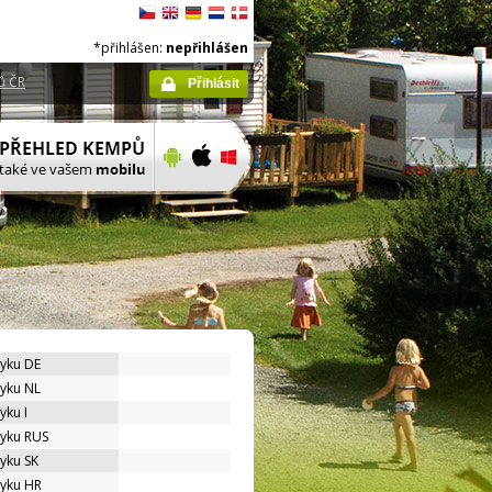
*přihlášen:
nepřihlášen
ů ČR
Přihlásit
zyku DE
zyku NL
yku I
zyku RUS
zyku SK
zyku HR