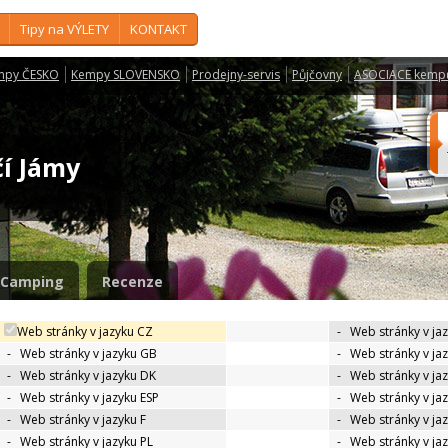
Tipy na VÝLETY
KONTAKT
mpy ČESKO
Kempy SLOVENSKO
Prodejny-servis
Půjčovny
ASOCIACE kemp
čí Jámy
Camping
Recenze
Web stránky v jazyku CZ
-
Web stránky v ja
-
Web stránky v jazyku GB
-
Web stránky v ja
-
Web stránky v jazyku DK
-
Web stránky v jaz
-
Web stránky v jazyku ESP
-
Web stránky v ja
-
Web stránky v jazyku F
-
Web stránky v ja
-
Web stránky v jazyku PL
-
Web stránky v ja