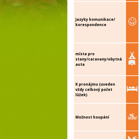
Jazyky komunikace/
korespondence
místa pro
stany/caravany/obytná
auta
K pronájmu (uveden
vždy celkový počet
lůžek)
Možnost koupání