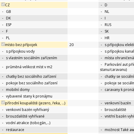
CZ
-
D
-
GB
-
NL
-
DK
-
I
-
ESP
-
RUS
-
F
-
SK
-
PL
-
HR
místo bez přípojek
20
-
s přípojkou elekt
-
s přípojkou vody
-
s přípojkou kana
-
s vlastním sociálním zařízením
-
místa ohraničená
-
Parkování aut př
-
průměná velikost míst v m2
stanu/caravanu)
-
chatky bez sociálního zařízení
-
chatky se sociáln
-
pokoje bez sociálního zařízení
-
pokoje se sociál
-
mobilní domy
-
caravany k pron
-
vybavené stany k pronájmu
přírodní koupaliště (jezero, řeka, …)
-
venkovní bazén
-
venkovní bazén vyhřívaný
-
brouzdaliště
-
brouzdaliště vyhřívané
-
vnitřní bazén vyh
-
vodní atrakce (tobogán,…)
-
restaurace
-
možnost Také a