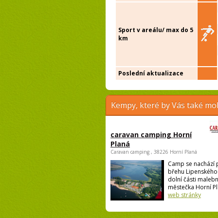
Sport v areálu/ max do 5
km
Poslední aktualizace
Kempy, které by Vás také moh
caravan camping Horní
Planá
Caravan camping , 38226 Horní Planá
Camp se nachází 
břehu Lipenského 
dolní části maleb
městečka Horní Pla
web stránky