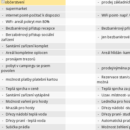
občerstvení
-
prodej základníc
-
supermarket
-
internet point-počitač k dispozici
-
WiFi point- např.
-
WiFi- areál pokryt min 80%
-
Bezbariérový přístup recepce
-
Bezbariérový pří
-
Berzabiérový přístup sociální
-
Jen bezbariérov
zařízení
-
Sanitární zařízení komplet
-
Areál kompletne oplocen
-
Areál hlídán- ka
-
pronájem trezorů
-
pobyt v campingu se psem
-
prodej/výměna p
povolen
-
Rezervace stan/c
-
možnost platby platební kartou
možná
-
Teplá sprcha v ceně
-
Teplá sprcha za 
-
Sanitární zařízení vytápěné
-
Uzav. místnost- 
-
Možnost vaření pro hosty
-
Lednička pro hos
-
Mrazák pro hosty
-
Dřezy nádobí -s
-
Dřezy nádobí teplá voda
-
Dřezy praní- stu
-
Dřezy praní - teplá voda
-
Automatická pra
-
Sušička prádla
-
Možnost žehlení 