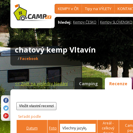
KEMPY v ČR
Tipy na VÝLETY
KONTAK
hledej:
Kempy ČESKO
Kempy SLOVENSKO
chatový kemp Vltavín
/
Facebook
<<
Zpět na výsledky hledání
Camping
Recenze
Vložit vlastní recenzi
Seřadit podle
Areál -
Camp
Datum
Foto
celkový
pev