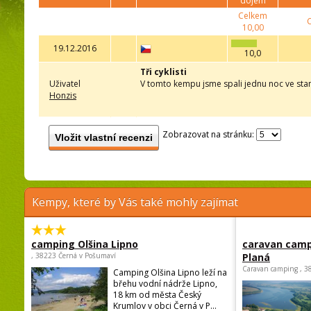
dojem
Celkem
10,00
19.12.2016
10,0
Tři cyklisti
Uživatel
V tomto kempu jsme spali jednu noc ve stanu
Honzis
Zobrazovat na stránku:
Vložit vlastní recenzi
Kempy, které by Vás také mohly zajímat
camping Olšina Lipno
caravan camp
, 38223 Černá v Pošumaví
Planá
Caravan camping , 3
Camping Olšina Lipno leží na
břehu vodní nádrže Lipno,
18 km od města Český
Krumlov v obci Černá v P...