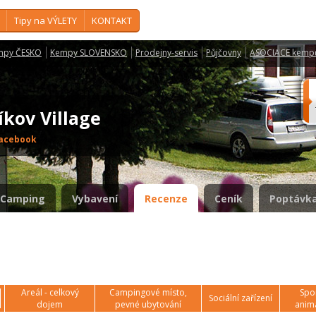
Tipy na VÝLETY
KONTAKT
mpy ČESKO
Kempy SLOVENSKO
Prodejny-servis
Půjčovny
ASOCIACE kemp
íkov Village
acebook
Camping
Vybavení
Recenze
Ceník
Poptávka
Areál - celkový
Campingové místo,
Spor
Sociální zařízení
dojem
pevné ubytování
anim