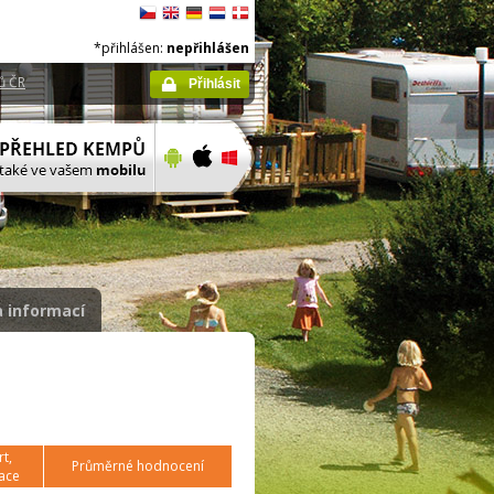
*přihlášen:
nepřihlášen
ů ČR
Přihlásit
 informací
t,
Průměrné hodnocení
ace