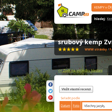
KEMPY v ČR
hledej:
Ke
srubový kemp Zv
WWW stránky
/
F
<<
Zpět na výsledky hledání
Vložit vlastní recenzi
Seřadit podle
Datum
Foto