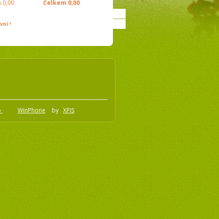
m
0,00
Celkem
0,00
ní !
o
WinPhone
by
XPIS