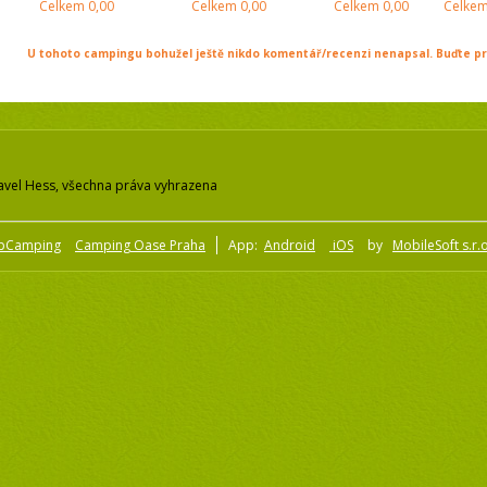
Celkem
0,00
Celkem
0,00
Celkem
0,00
Celke
U tohoto campingu bohužel ještě nikdo komentář/recenzi nenapsal. Buďte prv
avel Hess, všechna práva vyhrazena
pCamping
Camping Oase Praha
App:
Android
iOS
by
MobileSoft s.r.