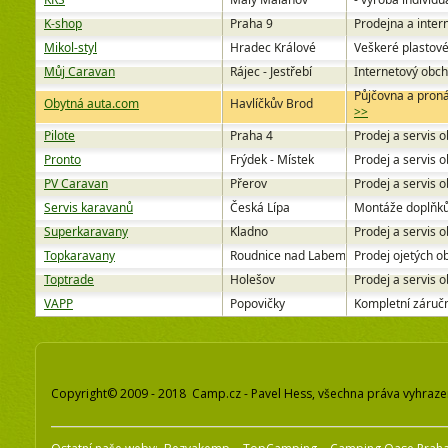
K-shop
Praha 9
Prodejna a inte
Mikol-styl
Hradec Králové
Veškeré plastové
Můj Caravan
Rájec - Jestřebí
Internetový obch
Půjčovna a pron
Obytná auta.com
Havlíčkův Brod
>>
Pilote
Praha 4
Prodej a servis 
Pronto
Frýdek - Místek
Prodej a servis 
PV Caravan
Přerov
Prodej a servis 
Servis karavanů
Česká Lípa
Montáže doplňků –
Superkaravany
Kladno
Prodej a servis 
Topkaravany
Roudnice nad Labem
Prodej ojetých o
Toptrade
Holešov
Prodej a servis o
VAPP
Popovičky
Kompletní záručn
Copyright© 2009 - 2018 Camp.cz - Pavel Hess, všechna práva vyhraz