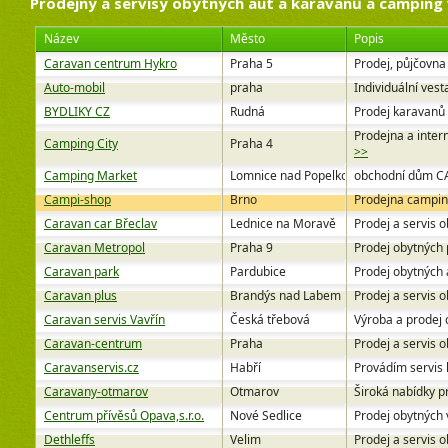
Prodejny a servisy obytných aut a karavanů a camping
Název
Město
Popis
Caravan centrum Hykro
Praha 5
Prodej, půjčovna
Auto-mobil
praha
Individuální ves
BYDLIKY CZ
Rudná
Prodej karavanů
Prodejna a inte
Camping City
Praha 4
>>
Camping Market
Lomnice nad Popelkou
obchodní dům CAM
Campi-shop
Brno
Prodejna campin
Caravan car Břeclav
Lednice na Moravě
Prodej a servis 
Caravan Metropol
Praha 9
Prodej obytných 
Caravan park
Pardubice
Prodej obytných 
Caravan plus
Brandýs nad Labem
Prodej a servis 
Caravan servis Vavřín
Česká třebová
Výroba a prodej 
Caravan-centrum
Praha
Prodej a servis 
Caravanservis.cz
Habří
Provádím servis 
Caravany-otmarov
Otmarov
Široká nabídky p
Centrum přívěsů Opava,s.r.o.
Nové Sedlice
Prodej obytných 
Dethleffs
Velim
Prodej a servis o