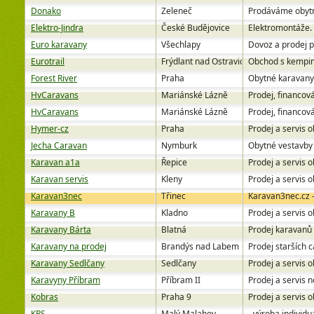
Donako
Zeleneč
Prodáváme obytné
Elektro-Jindra
České Budějovice
Elektromontáže. E
Euro karavany
Všechlapy
Dovoz a prodej p
Eurotrail
Frýdlant nad Ostravicí
Obchod s kemping
Forest River
Praha
Obytné karavany 
HvCaravans
Mariánské Lázně
Prodej, financová
HvCaravans
Mariánské Lázně
Prodej, financová
Hymer-cz
Praha
Prodej a servis 
Jecha Caravan
Nymburk
Obytné vestavby 
Karavan a1a
Řepice
Prodej a servis 
Karavan servis
Kleny
Prodej a servis 
Karavan3nec
Třinec
Karavan3nec.cz -
Karavany B
Kladno
Prodej a servis 
Karavany Bárta
Blatná
Prodej karavanů
Karavany na prodej
Brandýs nad Labem u Prahy
Prodej starších 
Karavany Sedlčany
Sedlčany
Prodej a servis 
Karavyny Příbram
Příbram II
Prodej a servis 
Kobras
Praha 9
Prodej a servis o
KRS
Malý Malahov
- výroba individ