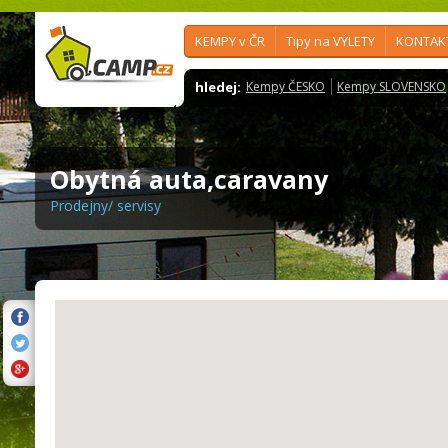
KEMPY v ČR
Tipy na VÝLETY
KONTAK
hledej:
Kempy ČESKO
Kempy SLOVENSKO
Obytná auta,caravany
Prodejny/ servisy