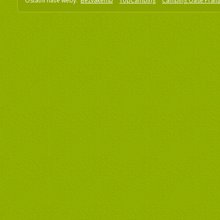
Ostatní naše weby:
Bezvakemp
TopCamping
Camping Oase Prah