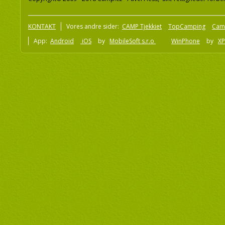
KONTAKT
Vores andre sider:
CAMP Tjekkiet
TopCamping
Cam
App:
Android
iOS
by
MobileSoft s.r.o
WinPhone
by
XP