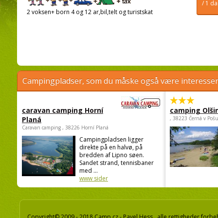
/ 1 d
2 voksen+ born 4 og 12 ar,bil,telt og turistskat
Campingpladser, som du måske også være interessere
caravan camping Horní
camping Olši
Planá
, 38223 Černá v Poš
Caravan camping , 38226 Horní Planá
Campingpladsen ligger
direkte på en halvø, på
bredden af Lipno søen.
Sandet strand, tennisbaner
med ...
www sider
Copyright© 2009 - 2018 Camp.cz - Pavel Hess, alle rettigheder forbe