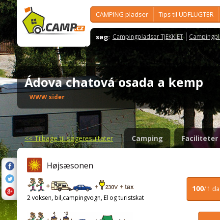
CAMPING pladser
Tips til UDFLUGTER
søg:
Campingpladser TJEKKIET
Campingpl
Ádova chatová osada a kemp
WWW sider
<<
Tilbage til søgeresultater
Camping
Faciliteter
Højsæsonen
100
/ 1 d
2 voksen, bil,campingvogn, El og turistskat