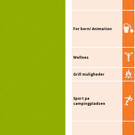
For born/ Animation
Wellnes
Grill muligheder
Sport pa
campingpladsen