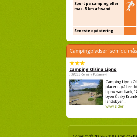
Sport pa camping eller
max. 5 km aftsand
Seneste opdatering
Campingpladser, som du måsk
camping Olšina Lipno
, 38223 Černá v Pošumaví
Camping Lipno Ol
placeret på bredd
Lipno vandtank, 1
byen Český Krumlo
landsbyen...
www sider
Copyright© 2009 - 2018 Camp.cz - Pav