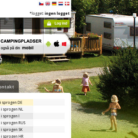
*logget:
ingen logget
Log ind
ontakt
 i sprogen DE
 i sprogen NL
i sprogen I
 i sprogen RUS
 i sprogen SK
 i sprogen HR