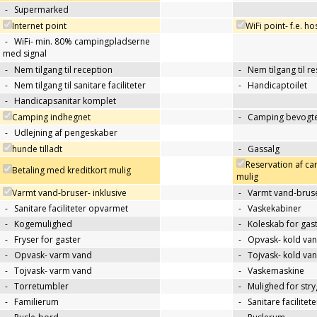
-
Supermarked
Internet point
WiFi point- f.e. h
-
WiFi- min. 80% campingpladserne
med signal
-
Nem tilgang til reception
-
Nem tilgang til r
-
Nem tilgang til sanitare faciliteter
-
Handicaptoilet
-
Handicapsanitar komplet
Camping indhegnet
-
Camping bevogte
-
Udlejning af pengeskaber
hunde tilladt
-
Gassalg
Reservation af c
Betaling med kreditkort mulig
mulig
Varmt vand-bruser- inklusive
-
Varmt vand-bruse
-
Sanitare faciliteter opvarmet
-
Vaskekabiner
-
Kogemulighed
-
Koleskab for gas
-
Fryser for gaster
-
Opvask- kold va
-
Opvask- varm vand
-
Tojvask- kold va
-
Tojvask- varm vand
-
Vaskemaskine
-
Torretumbler
-
Mulighed for str
-
Familierum
-
Sanitare facilitet