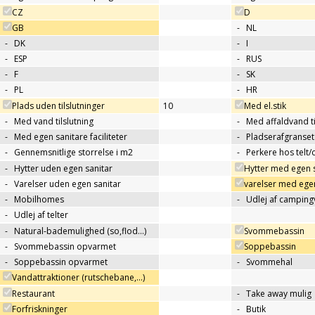
CZ
D
GB
-
NL
-
DK
-
I
-
ESP
-
RUS
-
F
-
SK
-
PL
-
HR
Plads uden tilslutninger
10
Med el.stik
-
Med vand tilslutning
-
Med affaldvand ti
-
Med egen sanitare faciliteter
-
Pladserafgranse
-
Gennemsnitlige storrelse i m2
-
Perkere hos telt
-
Hytter uden egen sanitar
Hytter med egen 
-
Varelser uden egen sanitar
varelser med egen
-
Mobilhomes
-
Udlej af campin
-
Udlej af telter
-
Natural-bademulighed (so,flod...)
Svommebassin
-
Svommebassin opvarmet
Soppebassin
-
Soppebassin opvarmet
-
Svommehal
Vandattraktioner (rutschebane,…)
Restaurant
-
Take away mulig
Forfriskninger
-
Butik