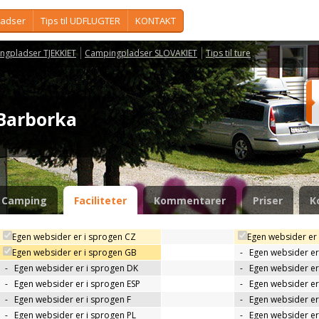
ladser
Tips til UDFLUGTER
KONTAKT
ngpladser TJEKKIET
Campingpladser SLOVAKIET
Tips til ture
 Barborka
Camping
Faciliteter
Kommentarer
Priser
K
Egen websider er i sprogen CZ
Egen websider er
Egen websider er i sprogen GB
-
Egen websider er
-
Egen websider er i sprogen DK
-
Egen websider er 
-
Egen websider er i sprogen ESP
-
Egen websider er
-
Egen websider er i sprogen F
-
Egen websider er
-
Egen websider er i sprogen PL
-
Egen websider er