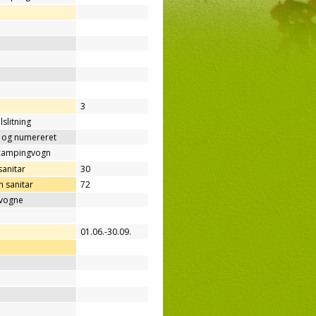
3
lslitning
t og numereret
/campingvogn
sanitar
30
 sanitar
72
gvogne
01.06.-30.09.