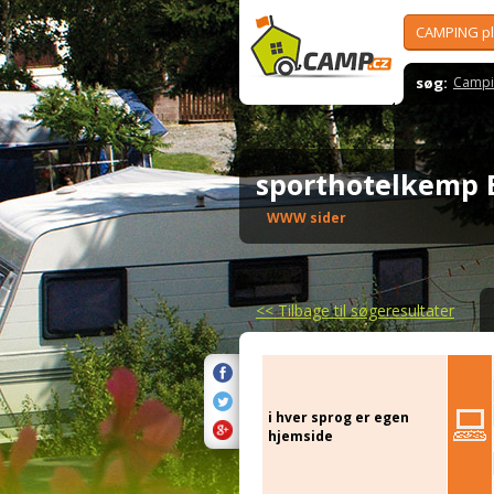
CAMPING p
søg:
Campi
sporthotelkemp
WWW sider
<<
Tilbage til søgeresultater
i hver sprog er egen
hjemside