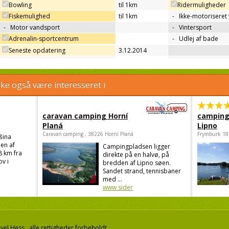
Bowling
til 1km
Ridermuligheder
Fiskemulighed
til 1km
-
Ikke-motoriseret
-
Motor vandsport
-
Vintersport
Adrenalin-sportcentrum
-
Udlej af bade
Seneste opdatering
3.12.2014
e også være interesseret i
caravan camping Horní
camping
Planá
Lipno
Caravan camping , 38226 Horní Planá
Frymburk 18
šina
en af
Campingpladsen ligger
8 km fra
direkte på en halvø, på
v i
bredden af Lipno søen.
Sandet strand, tennisbaner
med ...
www sider
el Hess, alle rettigheder forbeholdt