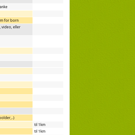
tanke
m for born
video, eller
older,..)
til 1km
til 1km