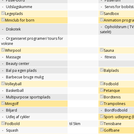
-
Pusle-bord
-
Puslerum
-
Udslagskumme
-
Servis for bobils
Legeplads
Sandbox
Miniclub for born
Animation progra
-
Opholdsrum ( TV, 
-
Diskotek
satelit)
-
Organiseret programer/ tours for
voksne
Whirpool
Sauna
-
Massage
-
fitness
-
Beauty center
-
Bal pa egen plads
Balplads
-
Barbecue bruge mulig
Volleyball
Fodbold
-
Basketball
Petanque
-
Multipurpose sportsplads
Bordtenis
Minigolf
Trampolines
-
Biljard
-
Bordfodbold
-
Udlej af cykler
Sport- udlejning (b
Fodbold
til 5km
Tenisbane
-
Squash
Golfbane