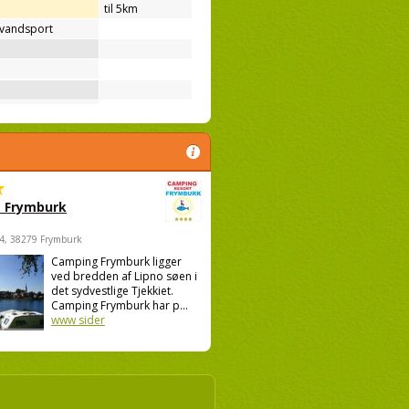
til 5km
 vandsport
 Frymburk
4, 38279 Frymburk
Camping Frymburk ligger
ved bredden af Lipno søen i
det sydvestlige Tjekkiet.
Camping Frymburk har p...
www sider