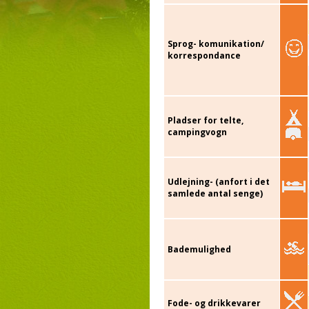
Sprog- komunikation/
korrespondance
Pladser for telte,
campingvogn
Udlejning- (anfort i det
samlede antal senge)
Bademulighed
Fode- og drikkevarer