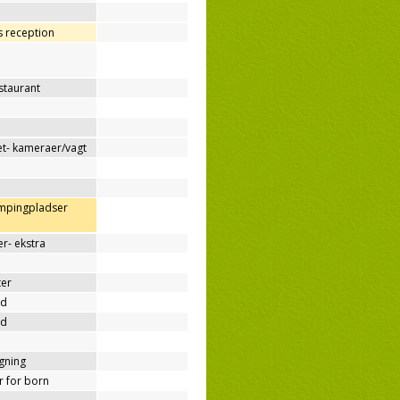
os reception
estaurant
t- kameraer/vagt
ampingpladser
r- ekstra
ter
nd
nd
ygning
er for born