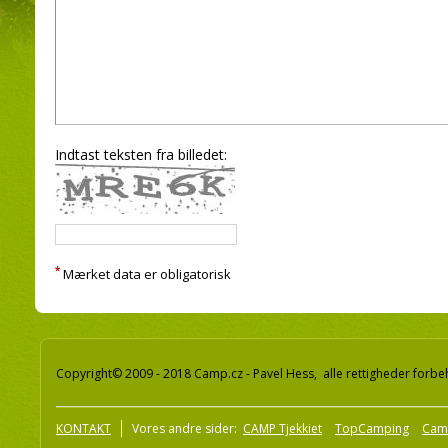
Indtast teksten fra billedet:
*
Mærket data er obligatorisk
Copyright© 2009 - 2018 Camp.cz - Pavel Hess, alle rettigheder forbe
KONTAKT
Vores andre sider:
CAMP Tjekkiet
TopCamping
Cam