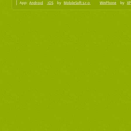
App:
Android
iOS
by
MobileSoft s.r.o
WinPhone
by
XP