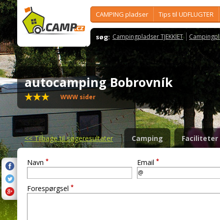
CAMPING pladser
Tips til UDFLUGTER
søg:
Campingpladser TJEKKIET
Campingpl
autocamping Bobrovník
WWW sider
<<
Tilbage til søgeresultater
Camping
Faciliteter
*
*
Navn
Email
*
Forespørgsel