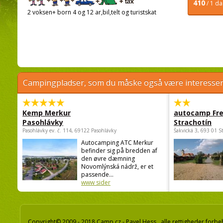
410
/ 1 d
2 voksen+ born 4 og 12 ar,bil,telt og turistskat
Campingpladser, som du måske også være interessere
Kemp Merkur
autocamp Fre
Pasohlávky
Strachotín
Pasohlávky ev. č. 114, 69122 Pasohlávky
Šakvická 3, 693 01 S
Autocamping ATC Merkur
befinder sig på bredden af
den øvre dæmning
Novomlýnská nádrž, er et
passende...
www sider
Copyright© 2009 - 2018 Camp.cz - Pavel Hess, alle rettigheder forbe