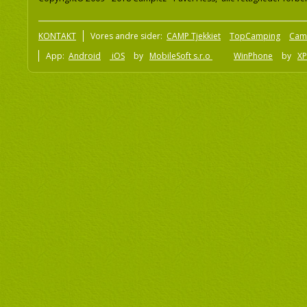
KONTAKT
Vores andre sider:
CAMP Tjekkiet
TopCamping
Cam
App:
Android
iOS
by
MobileSoft s.r.o
WinPhone
by
XP