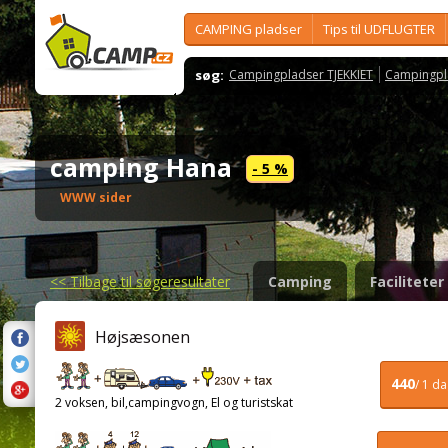
CAMPING pladser
Tips til UDFLUGTER
søg:
Campingpladser TJEKKIET
Campingpl
camping Hana
- 5 %
WWW sider
<<
Tilbage til søgeresultater
Camping
Faciliteter
Højsæsonen
440
/ 1 d
2 voksen, bil,campingvogn, El og turistskat