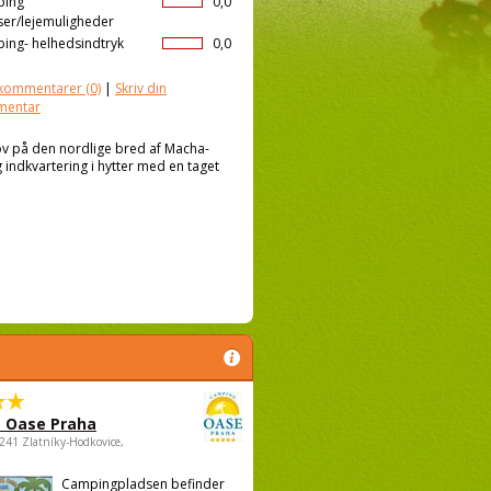
ping
0,0
ser/lejemuligheder
ing- helhedsindtryk
0,0
kommentarer
(0)
|
Skriv din
mentar
kov på den nordlige bred af Macha-
ndkvartering i hytter med en taget
 Oase Praha
5241 Zlatníky-Hodkovice,
Campingpladsen befinder