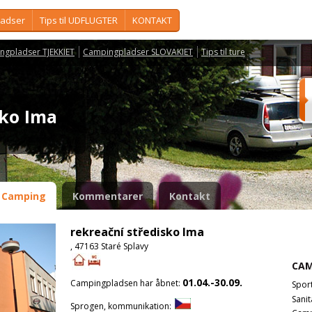
ladser
Tips til UDFLUGTER
KONTAKT
ngpladser TJEKKIET
Campingpladser SLOVAKIET
Tips til ture
isko Ima
Camping
Kommentarer
Kontakt
rekreační středisko Ima
, 47163 Staré Splavy
CAM
01.04.-30.09.
Campingpladsen har åbnet:
Spor
Sanit
Sprogen, kommunikation: