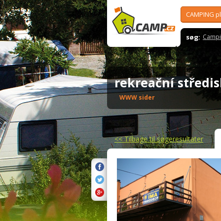
CAMPING p
søg:
Campi
rekreační střed
WWW sider
<<
Tilbage til søgeresultater