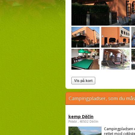
Campingpladser, som du måsk
kemp Děčín
Polabí , 40502 Děčín
Campingpladsen 
rettet mod cykliste