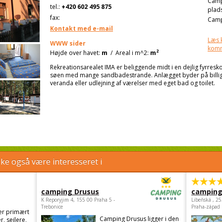
Cam
tel.:
+420 602 495 875
plad
fax:
Camp
Kontakt med e-mail
Læs 
WWW sider
kom
2
Højde over havet:
m
/
Areal i m^2:
m
Rekreationsarealet IMA er beliggende midt i en dejlig fyrres
søen med mange sandbadestrande. Anlægget byder på billig i
veranda eller udlejning af værelser med eget bad og toilet.
e også være interesseret i
camping Drusus
camping
K Reporyjim 4, 155 00 Praha 5 -
Libeňská , 2
Trebonice
Praha-západ
er primært
Camping Drusus ligger i den
r, sejlere,