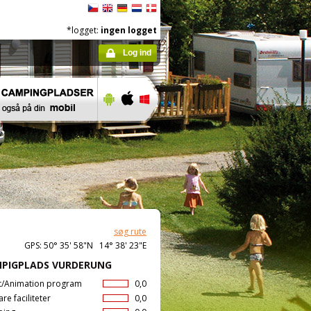
*logget:
ingen logget
Log ind
søg rute
GPS: 50° 35' 58"N 14° 38' 23"E
PIGPLADS VURDERUNG
t/Animation program
0,0
are faciliteter
0,0