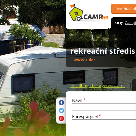
CAMPING p
søg:
Campi
rekreační střed
WWW sider
<<
Tilbage til søgeresultater
*
Navn
*
Forespørgsel