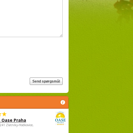
 Oase Praha
5241 Zlatníky-Hodkovice,