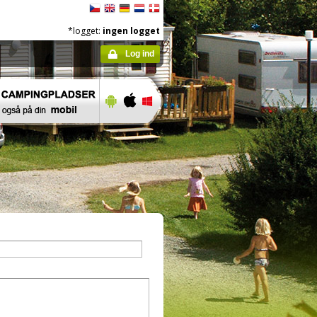
*logget:
ingen logget
Log ind