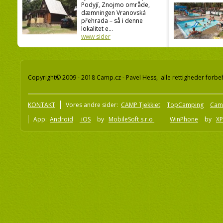
Podyjí, Znojmo område,
dæmningen Vranovská
přehrada – så i denne
lokalitet e...
www sider
Copyright© 2009 - 2018 Camp.cz - Pavel Hess, alle rettigheder forbe
KONTAKT
Vores andre sider:
CAMP Tjekkiet
TopCamping
Cam
App:
Android
iOS
by
MobileSoft s.r.o
WinPhone
by
XP