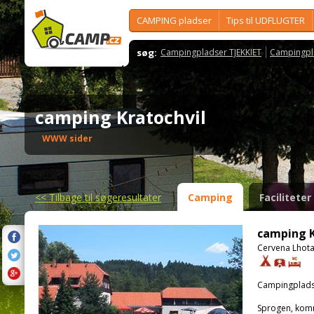
CAMPING pladser
Tips til UDFLUGTER
søg:
Campingpladser TJEKKIET
Campingpl
camping Kratochvil
WWW sider
<<
Tilbage til søgeresultater
Camping
Faciliteter
camping K
Cervena Lhota 
Campingplads
Sprogen, kom