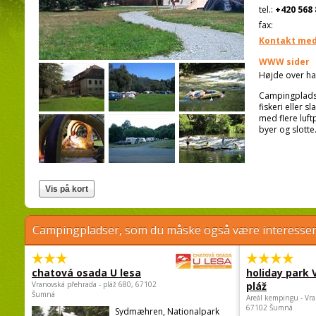
tel.:
+420 568 
fax:
Kontakt med
WWW sider
Højde over ha
Campingplads b
fiskeri eller 
med flere luft
byer og slott
Campingpladser, som du måske også være interessere
chatová osada U lesa
holiday park
Vranovská přehrada - pláž 680, 67102
pláž
Šumná
Areál kempingu - Vra
67102 Šumná
Sydmæhren, Nationalpark