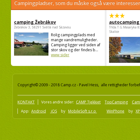
Campingpladser, som du måske også være interessere
camping Žebrákov
autocamping
Žebrákov 3, 58291 Světlá nad Sázavou
Třída.T.G.Masaryka 
Skalice
Rolig campingplads med
mange vandremuligheder.
Camping ligger ved siden af
stor skov og der findes b...
www sider
Copyright© 2009 - 2018 Camp.cz - Pavel Hess, alle rettigheder forbe
KONTAKT
Vores andre sider:
CAMP Tjekkiet
TopCamping
Cam
App:
Android
iOS
by
MobileSoft s.r.o
WinPhone
by
XP