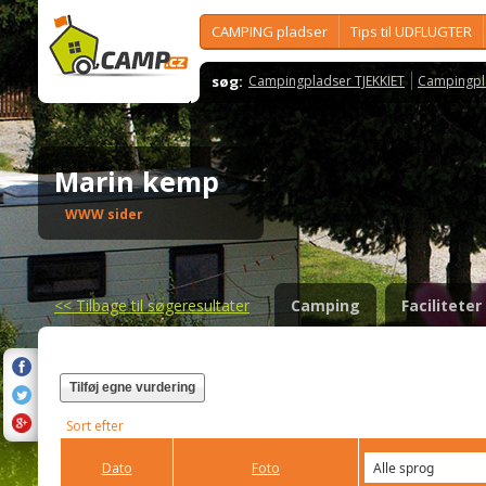
CAMPING pladser
Tips til UDFLUGTER
søg:
Campingpladser TJEKKIET
Campingpl
Marin kemp
WWW sider
<<
Tilbage til søgeresultater
Camping
Faciliteter
Tilføj egne vurdering
Sort efter
Dato
Foto