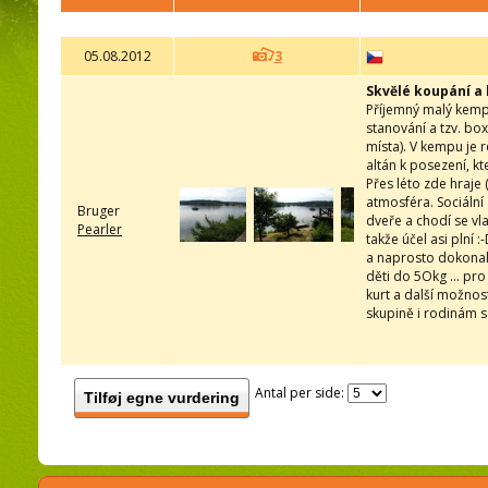
05.08.2012
3
Skvělé koupání a
Příjemný malý kemp
stanování a tzv. bo
místa). V kempu je r
altán k posezení, k
Přes léto zde hraje
atmosféra. Sociální
Bruger
dveře a chodí se vla
Pearler
takže účel asi plní 
a naprosto dokonalé
děti do 5Okg ... pro
kurt a další možnos
skupině i rodinám s 
Antal per side:
Tilføj egne vurdering