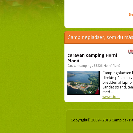
De
Campingpladser, som du måsk
caravan camping Horní
Planá
Caravan camping , 38226 Horní Planá
Campingpladsen l
direkte på en halv
bredden af Lipno 
Sandet strand, te
med ...
www sider
Copyright© 2009 - 2018 Camp.cz - Pav