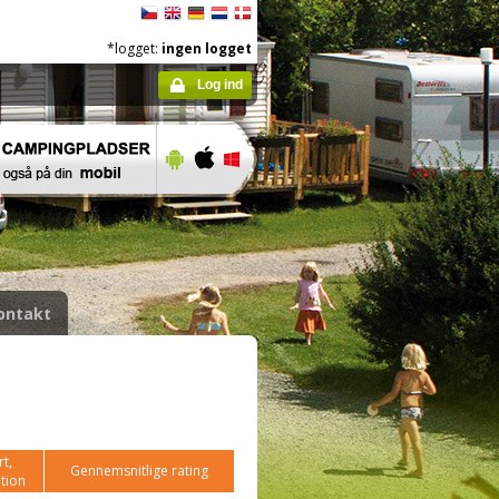
*logget:
ingen logget
Log ind
ontakt
t,
Gennemsnitlige rating
tion