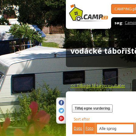
CAMPING p
søg:
Campi
vodácké tábořišt
<<
Tilbage til søgeresultater
Tilføj egne vurdering
Sort efter
Dato
Foto