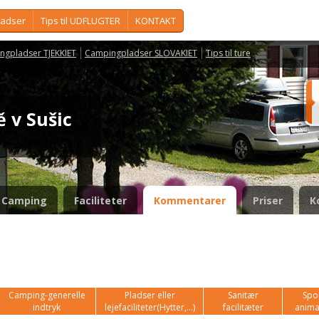
ladser
Tips til UDFLUGTER
KONTAKT
ngpladser TJEKKIET
Campingpladser SLOVAKIET
Tips til ture
ě v Sušic
Camping
Faciliteter
Kommentarer
Priser
K
Camping-generelle
Pladser eller
Sanitær
Spor
indtryk
lejefaciliteter(Hytter,...)
facilitæter
anima