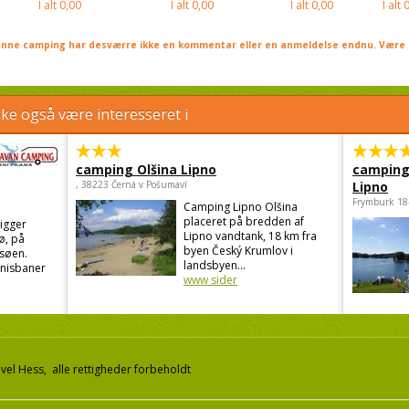
I alt
0,00
I alt
0,00
I alt
0,00
I alt
0
nne camping har desværre ikke en kommentar eller en anmeldelse endnu. Være 
e også være interesseret i
camping Olšina Lipno
camping
, 38223 Černá v Pošumaví
Lipno
Frymburk 18
Camping Lipno Olšina
placeret på bredden af
igger
Lipno vandtank, 18 km fra
ø, på
byen Český Krumlov i
søen.
landsbyen...
nnisbaner
www sider
el Hess, alle rettigheder forbeholdt