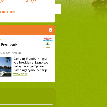
,00
I alt
0,00
den første!
 Frymburk
4, 38279 Frymburk
Camping Frymburk ligger
ved bredden af Lipno søen i
det sydvestlige Tjekkiet.
Camping Frymburk har p...
www sider