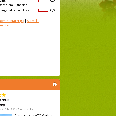
ping
0,0
ser/lejemuligheder
ing- helhedsindtryk
0,0
kommentarer
(0)
|
Skriv din
mentar
rkur
vky
v. č. 114, 69122 Pasohlávky
Autocamping ATC Merkur