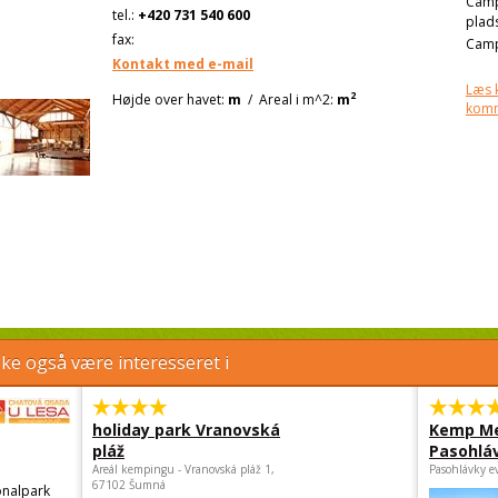
Cam
tel.:
+420 731 540 600
plad
fax:
Camp
Kontakt med e-mail
Læs 
2
Højde over havet:
m
/
Areal i m^2:
m
kom
e også være interesseret i
holiday park Vranovská
Kemp Me
pláž
Pasohlá
Areál kempingu - Vranovská pláž 1,
Pasohlávky e
67102 Šumná
nalpark