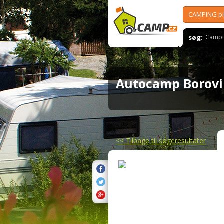
CAMPING p
søg:
Campi
Autocamp Borov
<<
Tilbage til søgeresultater