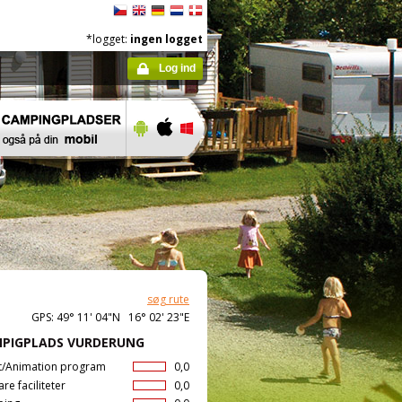
*logget:
ingen logget
Log ind
søg rute
GPS: 49° 11' 04"N 16° 02' 23"E
PIGPLADS VURDERUNG
t/Animation program
0,0
are faciliteter
0,0