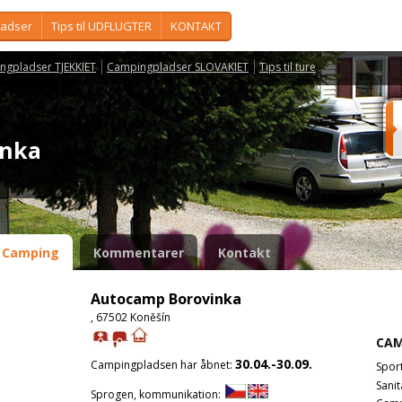
ladser
Tips til UDFLUGTER
KONTAKT
ngpladser TJEKKIET
Campingpladser SLOVAKIET
Tips til ture
inka
Camping
Kommentarer
Kontakt
Autocamp Borovinka
, 67502 Koněšín
CAM
30.04.-30.09.
Campingpladsen har åbnet:
Spor
Sanit
Sprogen, kommunikation: