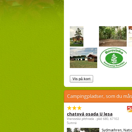
Campingpladser, som du måsk
chatová osada U lesa
Vranovská přehrada - pláž 680, 67102
Šumná
Sydmæhren, Natio