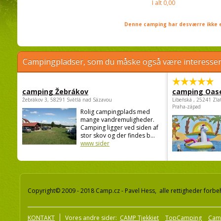
I alt
0,00
Denne camping har desværre ikke e
Campingpladser, som du måske også være interessere
camping Žebrákov
camping Oas
Žebrákov 3, 58291 Světlá nad Sázavou
Libeňská , 25241 Zla
Praha-západ
Rolig campingplads med
mange vandremuligheder.
Camping ligger ved siden af
stor skov og der findes b...
www sider
Copyright© 2009 - 2018 Camp.cz - Pavel Hess, alle rettigheder forbe
KONTAKT
Vores andre sider:
CAMP Tjekkiet
TopCamping
Cam