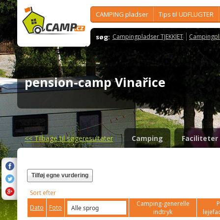
CAMPING pladser
Tips til UDFLUGTER
søg:
Campingpladser TJEKKIET
Campingpl
pension-camp Vinařice
<<
Tilbage til søgeresultater
Camping
Faciliteter
Tilføj egne vurdering
Sort efter
Camping-generelle
P
Dato
Foto
indtryk
lejefac