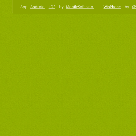
App:
Android
iOS
by
MobileSoft s.r.o
WinPhone
by
XP