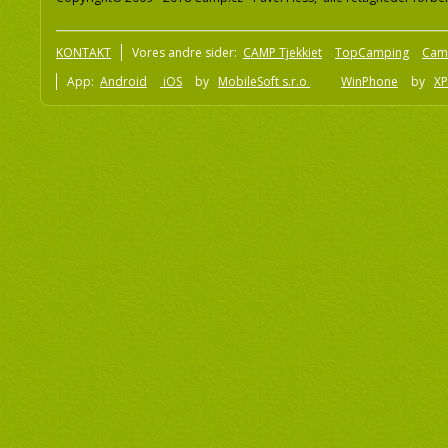
KONTAKT
Vores andre sider:
CAMP Tjekkiet
TopCamping
Cam
App:
Android
iOS
by
MobileSoft s.r.o
WinPhone
by
XP