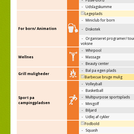
-
Pusle-bord
-
Udslagskumme
Legeplads
-
Miniclub for born
For born/ Animation
-
Diskotek
-
Organiseret programer/ tour
voksne
-
Whirpool
Wellnes
-
Massage
-
Beauty center
-
Bal pa egen plads
Grill muligheder
Barbecue bruge mulig
-
Volleyball
-
Basketball
-
Multipurpose sportsplads
Sport pa
campingpladsen
-
Minigolf
-
Biljard
-
Udlej af cykler
Fodbold
-
Squash