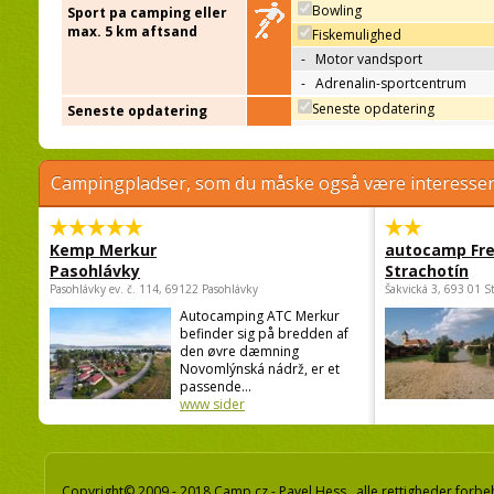
Bowling
Sport pa camping eller
max. 5 km aftsand
Fiskemulighed
-
Motor vandsport
-
Adrenalin-sportcentrum
Seneste opdatering
Seneste opdatering
Campingpladser, som du måske også være interessere
Kemp Merkur
autocamp Fre
Pasohlávky
Strachotín
Pasohlávky ev. č. 114, 69122 Pasohlávky
Šakvická 3, 693 01 S
Autocamping ATC Merkur
befinder sig på bredden af
den øvre dæmning
Novomlýnská nádrž, er et
passende...
www sider
Copyright© 2009 - 2018 Camp.cz - Pavel Hess, alle rettigheder forbe