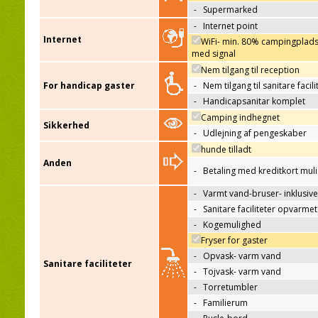
-
Supermarked
-
Internet point
Internet
WiFi- min. 80% campingplad
med signal
Nem tilgang til reception
For handicap gaster
-
Nem tilgang til sanitare facili
-
Handicapsanitar komplet
Camping indhegnet
Sikkerhed
-
Udlejning af pengeskaber
hunde tilladt
Anden
-
Betaling med kreditkort mul
-
Varmt vand-bruser- inklusive
-
Sanitare faciliteter opvarmet
-
Kogemulighed
Fryser for gaster
-
Opvask- varm vand
Sanitare faciliteter
-
Tojvask- varm vand
-
Torretumbler
-
Familierum