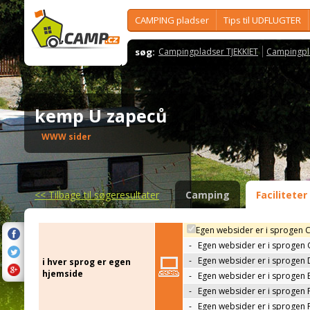
CAMPING pladser
Tips til UDFLUGTER
søg:
Campingpladser TJEKKIET
Campingpl
kemp U zapeců
WWW sider
<<
Tilbage til søgeresultater
Camping
Faciliteter
Egen websider er i sprogen 
-
Egen websider er i sprogen
-
Egen websider er i sprogen 
i hver sprog er egen
hjemside
-
Egen websider er i sprogen 
-
Egen websider er i sprogen 
-
Egen websider er i sprogen 