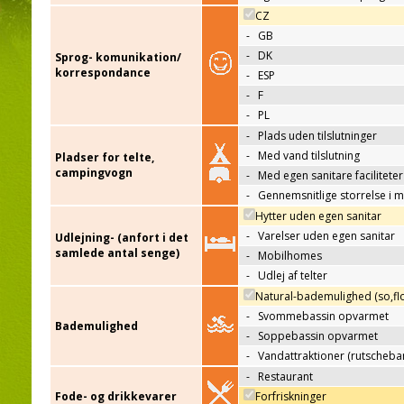
CZ
-
GB
-
DK
Sprog- komunikation/
korrespondance
-
ESP
-
F
-
PL
-
Plads uden tilslutninger
-
Med vand tilslutning
Pladser for telte,
campingvogn
-
Med egen sanitare faciliteter
-
Gennemsnitlige storrelse i 
Hytter uden egen sanitar
-
Varelser uden egen sanitar
Udlejning- (anfort i det
samlede antal senge)
-
Mobilhomes
-
Udlej af telter
Natural-bademulighed (so,flo
-
Svommebassin opvarmet
Bademulighed
-
Soppebassin opvarmet
-
Vandattraktioner (rutscheba
-
Restaurant
Fode- og drikkevarer
Forfriskninger