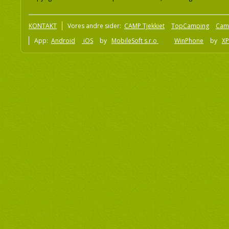
KONTAKT
Vores andre sider:
CAMP Tjekkiet
TopCamping
Cam
App:
Android
iOS
by
MobileSoft s.r.o
WinPhone
by
XP