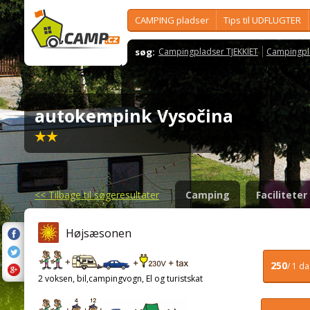
CAMPING pladser
Tips til UDFLUGTER
søg:
Campingpladser TJEKKIET
Campingpl
autokempink Vysočina
<<
Tilbage til søgeresultater
Camping
Faciliteter
Højsæsonen
250
/ 1 d
2 voksen, bil,campingvogn, El og turistskat