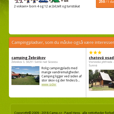
250
/ 1 d
2 voksen+ born 4 og 12 ar,bil,telt og turistskat
Campingpladser, som du måske også være interessere
camping Žebrákov
chatová osad
Žebrákov 3, 58291 Světlá nad Sázavou
Vranovská přehrada -
Šumná
Rolig campingplads med
mange vandremuligheder.
Camping ligger ved siden af
stor skov og der findes b...
www sider
Copyright© 2009 - 2018 Camp.cz - Pavel Hess, alle rettigheder forbe