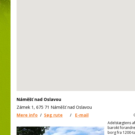
Náměšť nad Oslavou
Zámek 1, 675 71 Náměšť nad Oslavou
Mere info
/
Søg rute
/
E-mail
Adelstægtens af
barokt forandret
borg fra 1200-tal