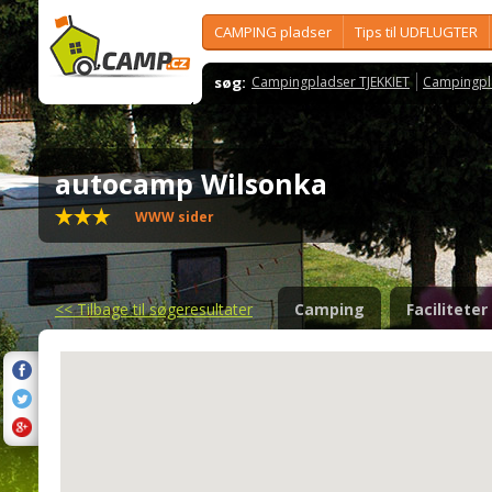
CAMPING pladser
Tips til UDFLUGTER
søg:
Campingpladser TJEKKIET
Campingpl
autocamp Wilsonka
WWW sider
<<
Tilbage til søgeresultater
Camping
Faciliteter