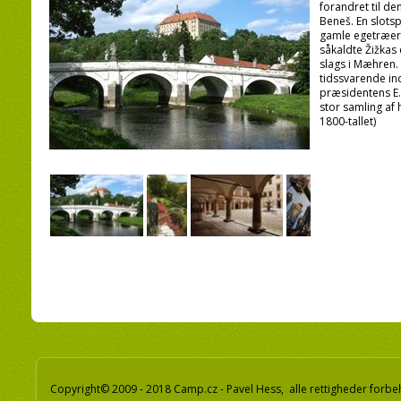
forandret til de
Beneš. En slot
gamle egetræer.
såkaldte Žižkas
slags i Mæhren.
tidssvarende ind
præsidentens E.
stor samling af
1800-tallet)
Copyright© 2009 - 2018 Camp.cz - Pavel Hess, alle rettigheder forbe