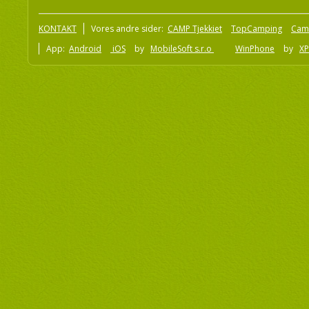
KONTAKT
Vores andre sider:
CAMP Tjekkiet
TopCamping
Cam
App:
Android
iOS
by
MobileSoft s.r.o
WinPhone
by
XP