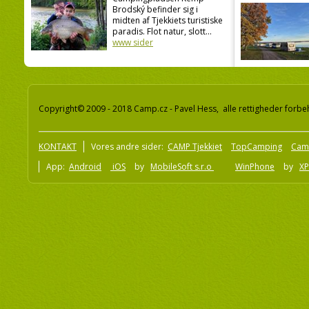
Brodský befinder sig i
midten af Tjekkiets turistiske
paradis. Flot natur, slott...
www sider
Copyright© 2009 - 2018 Camp.cz - Pavel Hess, alle rettigheder forbe
KONTAKT
Vores andre sider:
CAMP Tjekkiet
TopCamping
Cam
App:
Android
iOS
by
MobileSoft s.r.o
WinPhone
by
XP