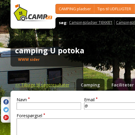
CAMPING pladser
Tips til UDFLUGTER
søg:
Campingpladser TJEKKIET
Campingpl
camping U potoka
WWW sider
<<
Tilbage til søgeresultater
Camping
Faciliteter
*
*
Navn
Email
*
Forespørgsel