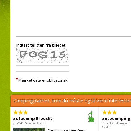
Indtast teksten fra billedet:
*
Mærket data er obligatorisk
Campingpladser, som du måske også være interessere
autocamp Brodský
autocamping
, 54941 Červený Kostelec
Třída.T.G.Masaryka 
Skalice
Campingpladsen Kemp