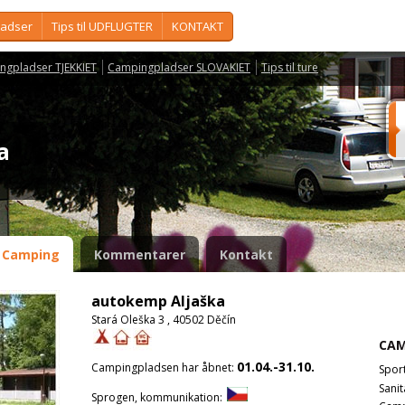
ladser
Tips til UDFLUGTER
KONTAKT
ngpladser TJEKKIET
Campingpladser SLOVAKIET
Tips til ture
ka
Camping
Kommentarer
Kontakt
autokemp Aljaška
Stará Oleška 3 , 40502 Děčín
CAM
01.04.-31.10.
Campingpladsen har åbnet:
Spor
Sanit
Sprogen, kommunikation: