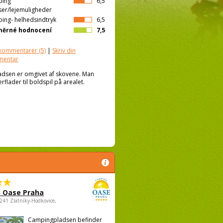
ping
6,5
ser/lejemuligheder
ing- helhedsindtryk
6,5
měrné hodnocení
7,5
kommentarer
(5)
|
Skriv din
mentar
ladsen er omgivet af skovene. Man
rflader til boldspil på arealet.
 Oase Praha
5241 Zlatníky-Hodkovice,
Campingpladsen befinder