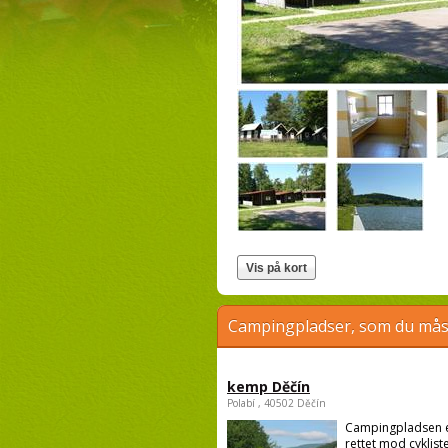
Campingpladser, som du måsk
kemp Děčín
Polabí , 40502 Děčín
Campingpladsen 
rettet mod cykliste