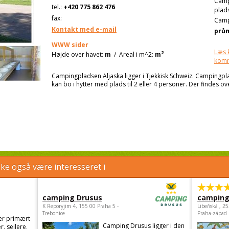
Cam
tel.:
+420 775 862 476
plad
fax:
Camp
Kontakt med e-mail
prů
WWW sider
Læs 
2
Højde over havet:
m
/
Areal i m^2:
m
kom
Campingpladsen Aljaska ligger i Tjekkisk Schweiz. Campingp
kan bo i hytter med plads til 2 eller 4 personer. Der findes ove
e også være interesseret i
camping Drusus
camping
K Reporyjim 4, 155 00 Praha 5 -
Libeňská , 2
Trebonice
Praha-západ
er primært
Camping Drusus ligger i den
r, sejlere,