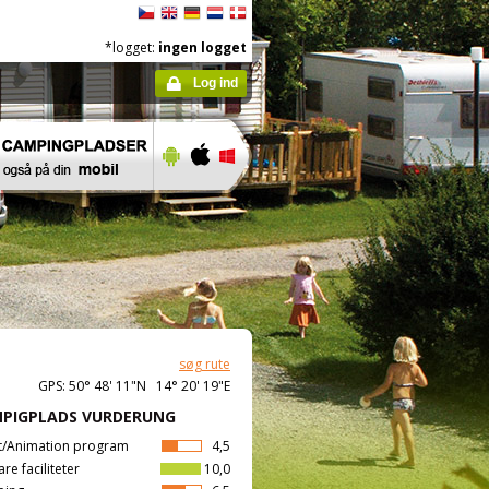
*logget:
ingen logget
Log ind
søg rute
GPS: 50° 48' 11"N 14° 20' 19"E
PIGPLADS VURDERUNG
t/Animation program
4,5
are faciliteter
10,0