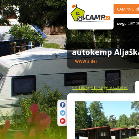
CAMPING p
søg:
Campi
autokemp Aljaš
WWW sider
<<
Tilbage til søgeresultater