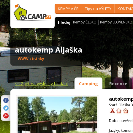
KEMPY v ČR
Tipy na VÝLETY
KONTAK
hledej:
Kempy ČESKO
Kempy SLOVENSKO
autokemp Aljaška
WWW stránky
<<
Zpět na výsledky hledání
Camping
Recenze
autokemp
Stará Oleška 3
Doba otevření
Jazyky, komun