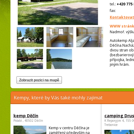
tel.:
+420 775 
fax:
Kontaktovat
WWW stránk
Nadmoř. výšk
Autokemp Alja
Děčína.Nacház
dvou stran ob
(bezbarierovýc
přípojka, ledn
jiným hrám.
Kempy, které by Vás také mohly zajímat
kemp Děčín
camping Dru
Polabí , 40502 Děčín
K Reporyjim 4, 155 0
Trebonice
Kemp v centru Děčína je
zaměřený především na