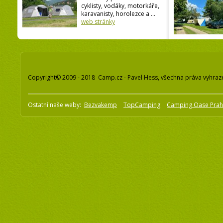
cyklisty, vodáky, motorkáře,
karavanisty, horolezce a ...
web stránky
Copyright© 2009 - 2018 Camp.cz - Pavel Hess, všechna práva vyhraz
Ostatní naše weby:
Bezvakemp
TopCamping
Camping Oase Pra