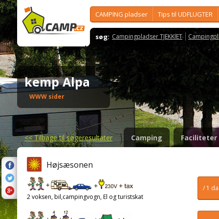
CAMPING pladser
Tips til UDFLUGTER
søg:
Campingpladser TJEKKIET
Campingpl
kemp Alpa
WWW sider
<<
Tilbage til søgeresultater
Camping
Faciliteter
Højsæsonen
/ 1 d
2 voksen, bil,campingvogn, El og turistskat