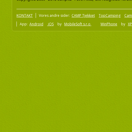
KONTAKT
Vores andre sider:
CAMP Tjekkiet
TopCamping
Cam
App:
Android
iOS
by
MobileSoft s.r.o
WinPhone
by
XP