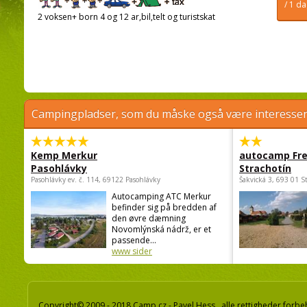
/ 1 d
2 voksen+ born 4 og 12 ar,bil,telt og turistskat
Campingpladser, som du måske også være interessere
Kemp Merkur
autocamp Fre
Pasohlávky
Strachotín
Pasohlávky ev. č. 114, 69122 Pasohlávky
Šakvická 3, 693 01 S
Autocamping ATC Merkur
befinder sig på bredden af
den øvre dæmning
Novomlýnská nádrž, er et
passende...
www sider
Copyright© 2009 - 2018 Camp.cz - Pavel Hess, alle rettigheder forbe