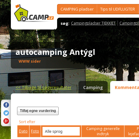
CAMPING pladser
Tips til UDFLUGTER
søg:
Campingpladser TJEKKIET
Campingpl
autocamping Antýgl
WWW sider
<<
Tilbage til søgeresultater
Camping
Kommenta
Tilføj egne vurdering
Sort efter
Camping-generelle
P
Dato
Foto
indtryk
lejefac