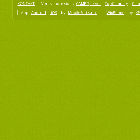
KONTAKT
Vores andre sider:
CAMP Tjekkiet
TopCamping
Cam
App:
Android
iOS
by
MobileSoft s.r.o
WinPhone
by
XP