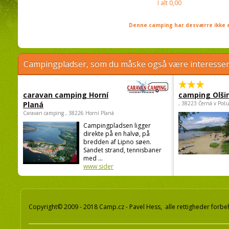
I alt
0,00
Denne camping har desværre ikke e
Campingpladser, som du måske også være interessere
caravan camping Horní
camping Olši
Planá
, 38223 Černá v Poš
Caravan camping , 38226 Horní Planá
Campingpladsen ligger
direkte på en halvø, på
bredden af Lipno søen.
Sandet strand, tennisbaner
med ...
www sider
Copyright© 2009 - 2018 Camp.cz - Pavel Hess, alle rettigheder forbe