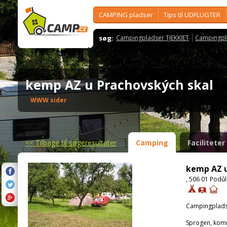
CAMPING pladser
Tips til UDFLUGTER
søg:
Campingpladser TJEKKIET
Campingpl
kemp AZ u Prachovských skal
WWW sider
<<
Tilbage til søgeresultater
Camping
Faciliteter
kemp AZ u
, 506 01 Podůl
Campingplads
Sprogen, kom