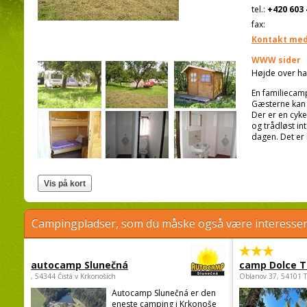
tel.:
+420 603 
fax:
Kontakt med
WWW sider
Højde over ha
En familiecam
Gæsterne kan 
Der er en cyke
og trådløst in
dagen. Det er
Campingpladser, som du måske også være interessere
autocamp Slunečná
camp Dolce T
, 54344 Čistá v Krkonoších
Oblanov 37, 54101 
Autocamp Slunečná er den
eneste camping i Krkonoše