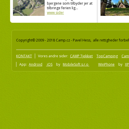
bjergene som tilbyder jer at
tilbringe ferien lig...
www sider
Copyright© 2009 - 2018 Camp.cz - Pavel Hess, alle rettigheder forbe
KONTAKT
Vores andre sider:
CAMP Tjekkiet
TopCamping
Cam
App:
Android
iOS
by
MobileSoft s.r.o
WinPhone
by
XP