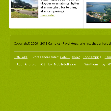
tilbyder overnatning i hytter
eller mulighed for teltning
eller campering i...
www sider
Copyright© 2009 - 2018 Camp.cz - Pavel Hess, alle rettigheder forbe
KONTAKT
Vores andre sider:
CAMP Tjekkiet
TopCamping
Cam
App:
Android
iOS
by
MobileSoft s.r.o
WinPhone
by
XP