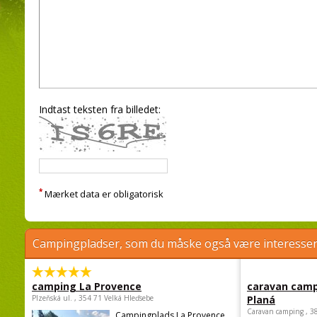
Indtast teksten fra billedet:
*
Mærket data er obligatorisk
Campingpladser, som du måske også være interessere
camping La Provence
caravan camp
Plzeňská ul. , 354 71 Velká Hleďsebe
Planá
Caravan camping , 3
Campingplads La Provence