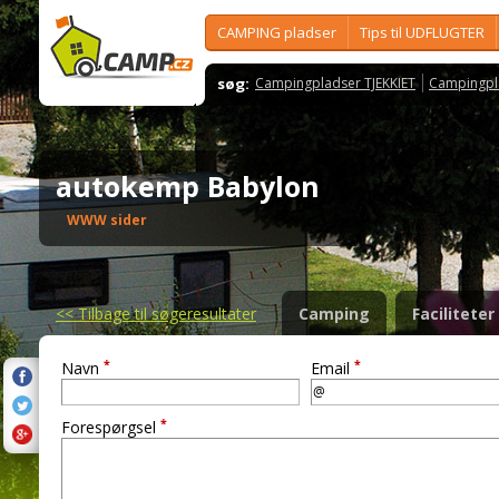
CAMPING pladser
Tips til UDFLUGTER
søg:
Campingpladser TJEKKIET
Campingpl
autokemp Babylon
WWW sider
<<
Tilbage til søgeresultater
Camping
Faciliteter
*
*
Navn
Email
*
Forespørgsel