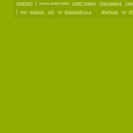
KONTAKT
Vores andre sider:
CAMP Tjekkiet
TopCamping
Cam
App:
Android
iOS
by
MobileSoft s.r.o
WinPhone
by
XP