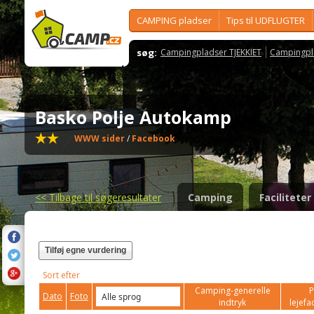
CAMPING pladser
Tips til UDFLUGTER
søg:
Campingpladser TJEKKIET
Campingpl
Basko Polje Autokamp
WWW sider
/
Facebook
<<
Tilbage til søgeresultater
Camping
Faciliteter
Tilføj egne vurdering
Sort efter
Camping-generelle
P
Dato
Foto
indtryk
lejefac