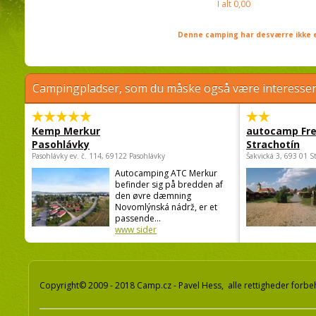
I alt
0,00
Denne camping har desværre ikke e
Campingpladser, som du måske også være interessere
Kemp Merkur
autocamp Fre
Pasohlávky
Strachotín
Pasohlávky ev. č. 114, 69122 Pasohlávky
Šakvická 3, 693 01 S
Autocamping ATC Merkur
befinder sig på bredden af
den øvre dæmning
Novomlýnská nádrž, er et
passende...
www sider
Copyright© 2009 - 2018 Camp.cz - Pavel Hess, alle rettigheder forbe