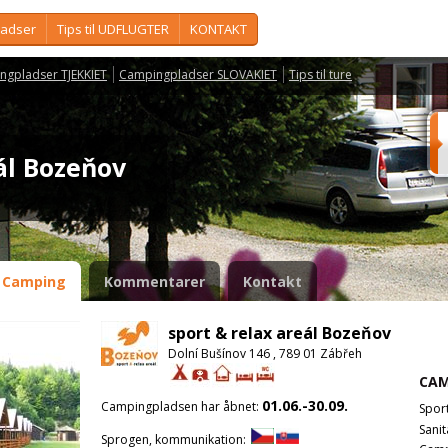
ladser
Tips til UDFLUGTER
KONTAKT
ngpladser TJEKKIET
Campingpladser SLOVAKIET
Tips til ture
eál Bozeňov
Camping
Kommentarer
Kontakt
sport & relax areál Bozeňov
Dolní Bušínov 146 , 789 01 Zábřeh
CAM
01.06.-30.09.
Campingpladsen har åbnet:
Spor
Sanit
Sprogen, kommunikation: