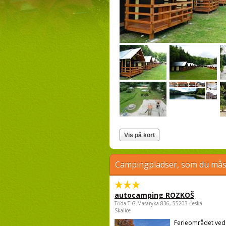
Campingpladser, som du måsk
autocamping ROZKOŠ
Třída.T.G.Masaryka 836, 55203 Česká
Skalice
Ferieområdet ve