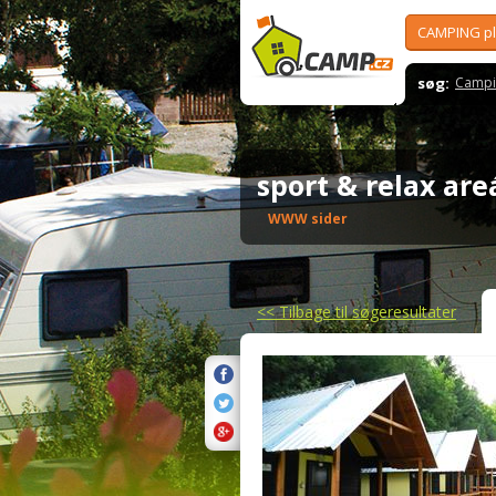
CAMPING p
søg:
Campi
sport & relax ar
WWW sider
<<
Tilbage til søgeresultater