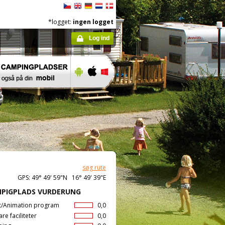
*logget:
ingen logget
Log ind
søg rute
GPS: 49° 49' 59"N 16° 49' 39"E
PIGPLADS VURDERUNG
t/Animation program
0,0
are faciliteter
0,0