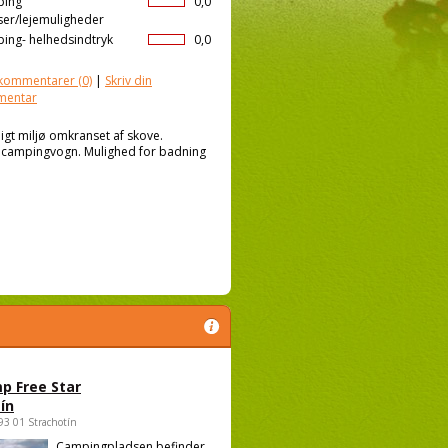
ping
0,0
ser/lejemuligheder
ing- helhedsindtryk
0,0
kommentarer
(0)
|
Skriv din
mentar
igt miljø omkranset af skove.
ller campingvogn. Mulighed for badning
p Free Star
ín
693 01 Strachotín
Campingpladsen befinder