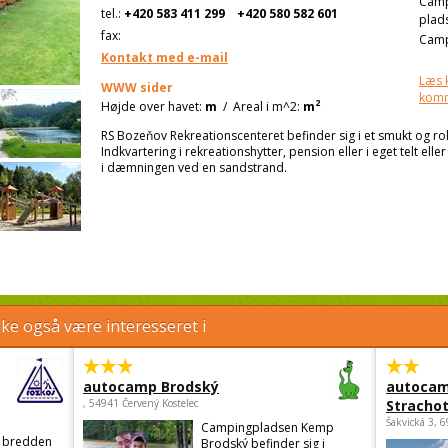
Cam
tel.:
+420 583 411 299
+420 580 582 601
plad
fax:
Camp
Kontakt med e-mail
Læs 
WWW sider
kom
2
Højde over havet:
m
/
Areal i m^2:
m
RS Bozeňov Rekreationscenteret befinder sig i et smukt og rol
Indkvartering i rekreationshytter, pension eller i eget telt e
i dæmningen ved en sandstrand.
e også være interesseret i
autocamp Brodský
autocam
, 54941 Červený Kostelec
Strachot
Šakvická 3, 
Campingpladsen Kemp
d bredden
Brodský befinder sig i