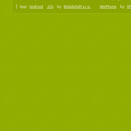
App:
Android
iOS
by
MobileSoft s.r.o
WinPhone
by
XP