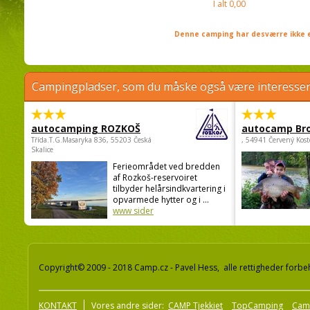
I alt
0,00
Denne camping har desværre ikke e
Campingpladser, som du måske også være interessere
autocamping ROZKOŠ
autocamp Br
Třída.T.G.Masaryka 836, 55203 Česká
, 54941 Červený Kost
Skalice
Ferieområdet ved bredden
af Rozkoš-reservoiret
tilbyder helårsindkvartering i
opvarmede hytter og i ...
www sider
Copyright© 2009 - 2018 Camp.cz - Pavel Hess, alle rettigheder forbe
KONTAKT
Vores andre sider:
CAMP Tjekkiet
TopCamping
Cam