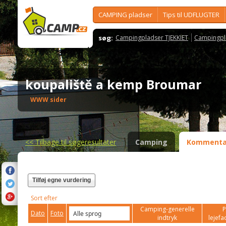
CAMPING pladser
Tips til UDFLUGTER
søg:
Campingpladser TJEKKIET
Campingpl
koupaliště a kemp Broumar
WWW sider
<<
Tilbage til søgeresultater
Camping
Kommenta
Tilføj egne vurdering
Sort efter
Camping-generelle
P
Dato
Foto
indtryk
lejefac