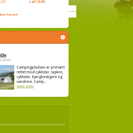
,00
I alt
0,00
den første!
čín
02 Děčín
Campingpladsen er primært
rettet mod cyklister, sejlere,
cyklister, bjergbestigere og
vandrere. Camp...
www sider