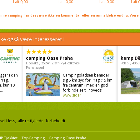
I alt
0,00
I alt
0,00
I alt
0,00
I alt
0
nne camping har desværre ikke en kommentar eller en anmeldelse endnu. Være 
e også være interesseret i
camping Oase Praha
kemp Dě
Libeňská , 25241 Zlatníky-Hodkovice,
Polabí , 405
Praha-západ
gger i den
Campingpladsen befinder
Prag, i
sig 5 km syd for Prag (15 km
, kun 10
fra centrum), med en god
..
forbindelse til hoveds...
www sider
el Hess, alle rettigheder forbeholdt
P Tjekkiet
TopCamping
Camping Oase Praha