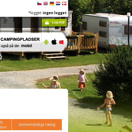
*logget:
ingen logget
Log ind
t,
Gennemsnitlige rating
tion