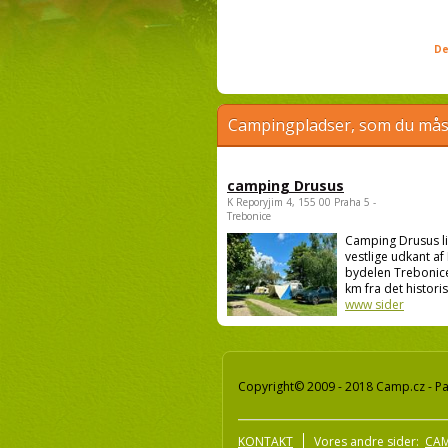
De
Campingpladser, som du måsk
camping Drusus
K Reporyjim 4, 155 00 Praha 5 -
Trebonice
Camping Drusus li
vestlige udkant af 
bydelen Trebonice
km fra det historis.
www sider
Copyright© 2009 - 2018 Camp.cz - Pav
KONTAKT
Vores andre sider:
CAM