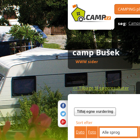
CAMPING p
søg:
Campi
camp Bušek
WWW sider
<<
Tilbage til søgeresultater
Tilføj egne vurdering
Sort efter
Dato
Foto