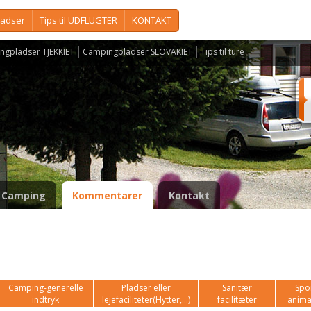
ladser
Tips til UDFLUGTER
KONTAKT
ngpladser TJEKKIET
Campingpladser SLOVAKIET
Tips til ture
Camping
Kommentarer
Kontakt
Camping-generelle
Pladser eller
Sanitær
Spor
indtryk
lejefaciliteter(Hytter,...)
facilitæter
anima