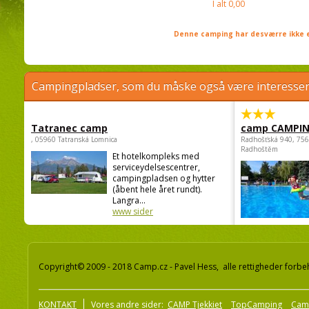
I alt
0,00
Denne camping har desværre ikke e
Campingpladser, som du måske også være interessere
Tatranec camp
camp CAMPI
, 05960 Tatranská Lomnica
Radhošťská 940, 75
Radhoštěm
Et hotelkompleks med
serviceydelsescentrer,
campingpladsen og hytter
(åbent hele året rundt).
Langra...
www sider
Copyright© 2009 - 2018 Camp.cz - Pavel Hess, alle rettigheder forbe
KONTAKT
Vores andre sider:
CAMP Tjekkiet
TopCamping
Cam