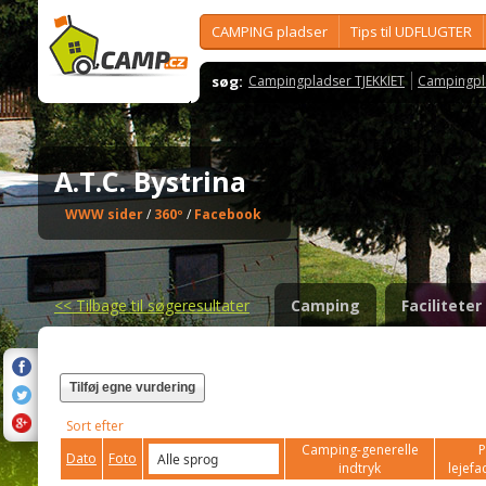
CAMPING pladser
Tips til UDFLUGTER
søg:
Campingpladser TJEKKIET
Campingpl
A.T.C. Bystrina
WWW sider
/
360º
/
Facebook
<<
Tilbage til søgeresultater
Camping
Faciliteter
Tilføj egne vurdering
Sort efter
Camping-generelle
P
Dato
Foto
indtryk
lejefac