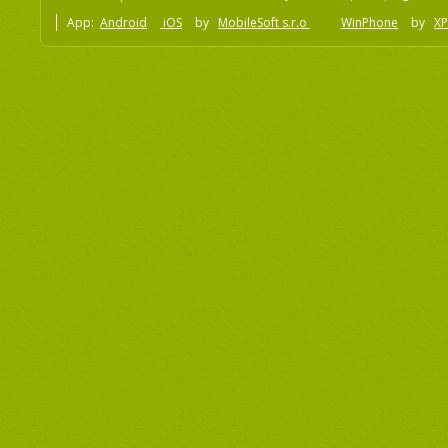
App:
Android
iOS
by
MobileSoft s.r.o
WinPhone
by
XP