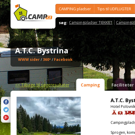
CAMPING pladser
Tips til UDFLUGTER
søg:
Campingpladser TJEKKIET
Campingpl
A.T.C. Bystrina
WWW sider
/
360º
/
Facebook
<<
Tilbage til søgeresultater
Camping
Faciliteter
A.T.C. Bys
Hotel Poľovní
Campingplads
Sprogen, kom