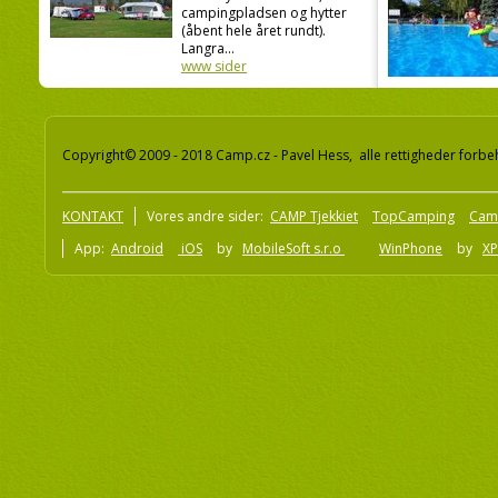
campingpladsen og hytter
(åbent hele året rundt).
Langra...
www sider
Copyright© 2009 - 2018 Camp.cz - Pavel Hess, alle rettigheder forbe
KONTAKT
Vores andre sider:
CAMP Tjekkiet
TopCamping
Cam
App:
Android
iOS
by
MobileSoft s.r.o
WinPhone
by
XP