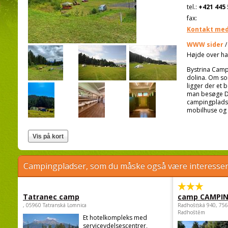
tel.:
+421 445 
fax:
Kontakt med
WWW sider
Højde over ha
Bystrina Camp
dolina. Om som
ligger der et
man besøge Dem
campingplads 
mobilhuse og 
Campingpladser, som du måske også være interessere
Tatranec camp
camp CAMPI
, 05960 Tatranská Lomnica
Radhošťská 940, 75
Radhoštěm
Et hotelkompleks med
serviceydelsescentrer,