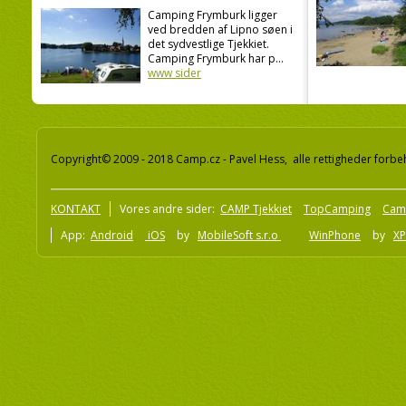
Camping Frymburk ligger
ved bredden af Lipno søen i
det sydvestlige Tjekkiet.
Camping Frymburk har p...
www sider
Copyright© 2009 - 2018 Camp.cz - Pavel Hess, alle rettigheder forbe
KONTAKT
Vores andre sider:
CAMP Tjekkiet
TopCamping
Cam
App:
Android
iOS
by
MobileSoft s.r.o
WinPhone
by
XP