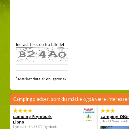
Indtast teksten fra billedet:
*
Mærket data er obligatorisk
Campingpladser, som du måske også være interessere
camping Frymburk
camping Olši
Lipno
, 38223 Černá v Poš
Frymburk 184, 38279 Frymburk