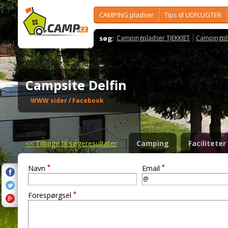
CAMPING pladser
Tips til UDFLUGTER
søg:
Campingpladser TJEKKIET
Campingpl
Campsite Delfin
WWW sider
/
Facebook
<<
Tilbage til søgeresultater
Camping
Faciliteter
*
*
Navn
Email
*
Forespørgsel