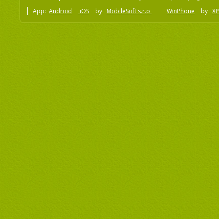
App:
Android
iOS
by
MobileSoft s.r.o
WinPhone
by
XP