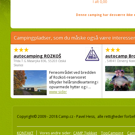
I alt
0,00
Denne camping har desværre ikke e
Campingpladser, som du måske også være interessere
autocamping ROZKOŠ
autocamp Br
Třída.T.G.Masaryka 836, 55203 Česká
, 54941 Červený Kost
Skalice
Ferieområdet ved bredden
af Rozkoš-reservoiret
tilbyder helårsindkvartering i
opvarmede hytter og i ...
www sider
Copyright© 2009 - 2018 Camp.cz - Pavel Hess, alle rettigheder forbe
KONTAKT
Vores andre sider:
CAMP Tjekkiet
TopCamping
Cam