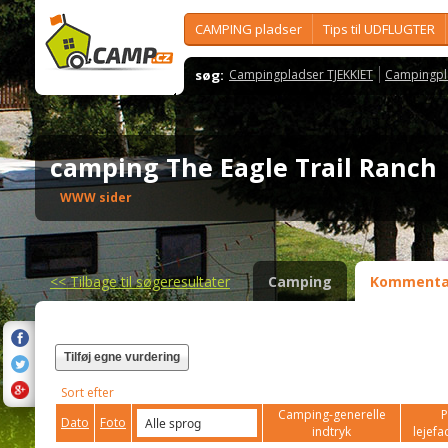
CAMPING pladser
Tips til UDFLUGTER
søg:
Campingpladser TJEKKIET
Campingpl
camping The Eagle Trail Ranc
WWW sider
<<
Tilbage til søgeresultater
Camping
Kommenta
Tilføj egne vurdering
Sort efter
Camping-generelle
P
Dato
Foto
indtryk
lejefac